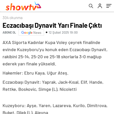
304 okunma
Eczacıbaşı Dynavit Yarı Finale Çıktı
12 Şubat 2025 19:00
ABONE OL
News
AXA Sigorta Kadınlar Kupa Voley çeyrek finalinde
evinde Kuzeyboru’yu konuk eden Eczacıbaşı Dynavit,
rakibini 25-14, 25-20 ve 25-18 skorlarla 3-0 mağlup
ederek yarı finale yükseldi.
Hakemler: Ebru Kaya, Uğur Ateş.
Eczacıbaşı Dynavit: Yaprak, Jack-Kısal, Elif, Hande,
Rettke, Boskovic, Simge (L), Nicoletti
Kuzeyboru: Ayşe, Yaren, Lazareva, Kurilo, Dimitrova,
Buket, Dilek (L), Aleyna