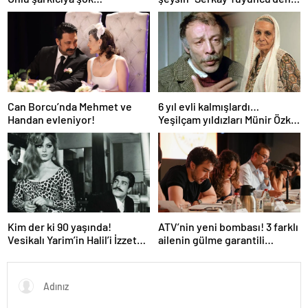
soruşturma! Haberim yoktu…
Zeynep Bastık’a aşk dolu 1. yıl
kutlaması!
Can Borcu’nda Mehmet ve
6 yıl evli kalmışlardı…
Handan evleniyor!
Yeşilçam yıldızları Münir Özkul
ile Suna Selen’in kızları da
ünlü çıktı!
Kim der ki 90 yaşında!
ATV’nin yeni bombası! 3 farklı
Vesikalı Yarim’in Halil’i İzzet
ailenin gülme garantili
Günay’ın son hali gündem
hikayesi: “Aile Saadeti!”
oldu!