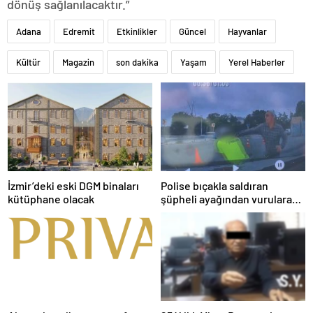
dönüş sağlanılacaktır.”
Adana
Edremit
Etkinlikler
Güncel
Hayvanlar
Kültür
Magazin
son dakika
Yaşam
Yerel Haberler
İzmir’deki eski DGM binaları
Polise bıçakla saldıran
kütüphane olacak
şüpheli ayağından vurularak
yakalandı