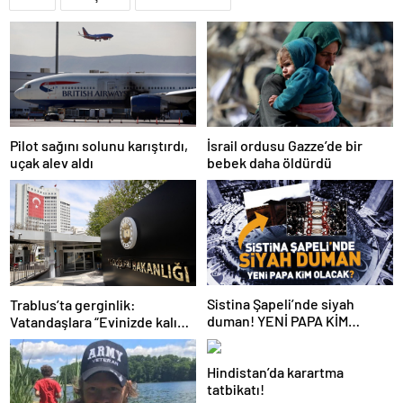
Pilot sağını solunu karıştırdı,
İsrail ordusu Gazze’de bir
uçak alev aldı
bebek daha öldürdü
Sistina Şapeli’nde siyah
Trablus’ta gerginlik:
duman! YENİ PAPA KİM
Vatandaşlara “Evinizde kalın”
OLACAK?
çağrısı
Hindistan’da karartma
tatbikatı!