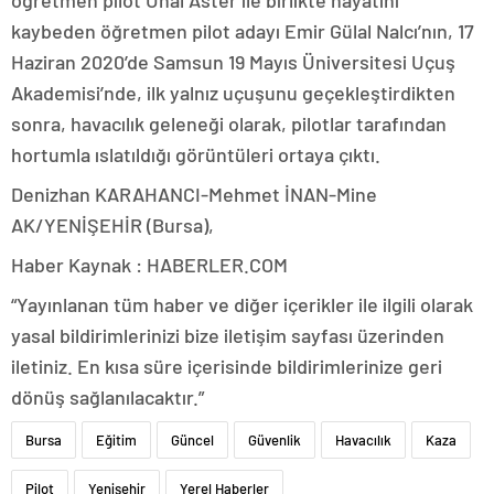
öğretmen pilot Ünal Aster ile birlikte hayatını
kaybeden öğretmen pilot adayı Emir Gülal Nalcı’nın, 17
Haziran 2020’de Samsun 19 Mayıs Üniversitesi Uçuş
Akademisi’nde, ilk yalnız uçuşunu geçekleştirdikten
sonra, havacılık geleneği olarak, pilotlar tarafından
hortumla ıslatıldığı görüntüleri ortaya çıktı.
Denizhan KARAHANCI-Mehmet İNAN-Mine
AK/YENİŞEHİR (Bursa),
Haber Kaynak : HABERLER.COM
“Yayınlanan tüm haber ve diğer içerikler ile ilgili olarak
yasal bildirimlerinizi bize iletişim sayfası üzerinden
iletiniz. En kısa süre içerisinde bildirimlerinize geri
dönüş sağlanılacaktır.”
Bursa
Eğitim
Güncel
Güvenlik
Havacılık
Kaza
Pilot
Yenişehir
Yerel Haberler