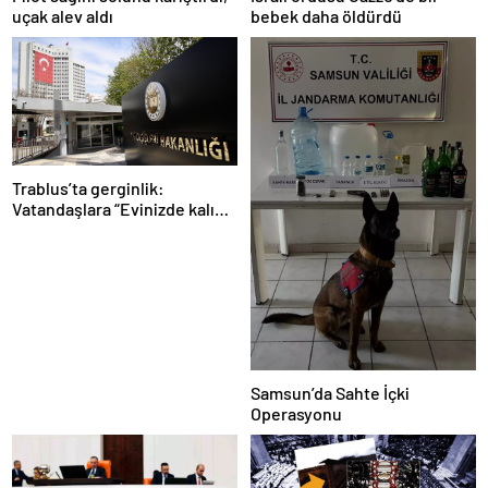
uçak alev aldı
bebek daha öldürdü
Trablus’ta gerginlik:
Vatandaşlara “Evinizde kalın”
çağrısı
Samsun’da Sahte İçki
Operasyonu