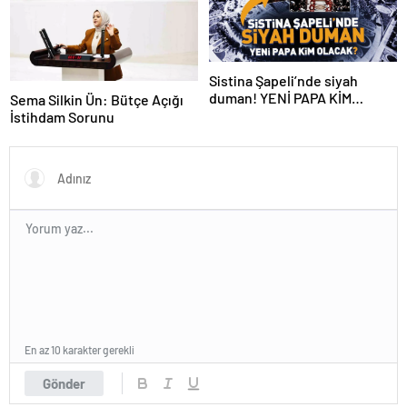
Sistina Şapeli’nde siyah
duman! YENİ PAPA KİM
Sema Silkin Ün: Bütçe Açığı
OLACAK?
İstihdam Sorunu
En az 10 karakter gerekli
Gönder