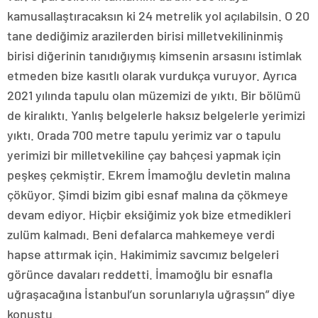
kamusallaştıracaksın ki 24 metrelik yol açılabilsin. O 20
tane dediğimiz arazilerden birisi milletvekilininmiş
birisi diğerinin tanıdığıymış kimsenin arsasını istimlak
etmeden bize kasıtlı olarak vurdukça vuruyor. Ayrıca
2021 yılında tapulu olan müzemizi de yıktı. Bir bölümü
de kiralıktı. Yanlış belgelerle haksız belgelerle yerimizi
yıktı. Orada 700 metre tapulu yerimiz var o tapulu
yerimizi bir milletvekiline çay bahçesi yapmak için
peşkeş çekmiştir. Ekrem İmamoğlu devletin malına
çöküyor. Şimdi bizim gibi esnaf malına da çökmeye
devam ediyor. Hiçbir eksiğimiz yok bize etmedikleri
zulüm kalmadı. Beni defalarca mahkemeye verdi
hapse attırmak için. Hakimimiz savcımız belgeleri
görünce davaları reddetti. İmamoğlu bir esnafla
uğraşacağına İstanbul’un sorunlarıyla uğraşsın” diye
konuştu.