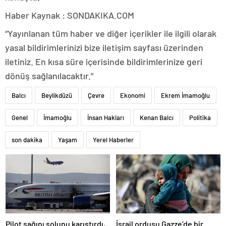
Haber Kaynak : SONDAKIKA.COM
“Yayınlanan tüm haber ve diğer içerikler ile ilgili olarak
yasal bildirimlerinizi bize iletişim sayfası üzerinden
iletiniz. En kısa süre içerisinde bildirimlerinize geri
dönüş sağlanılacaktır.”
Balcı
Beylikdüzü
Çevre
Ekonomi
Ekrem İmamoğlu
Genel
İmamoğlu
İnsan Hakları
Kenan Balcı
Politika
son dakika
Yaşam
Yerel Haberler
Pilot sağını solunu karıştırdı,
İsrail ordusu Gazze’de bir