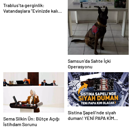
Trablus’ta gerginlik:
Vatandaşlara “Evinizde kalın”
çağrısı
Samsun’da Sahte İçki
Operasyonu
Sistina Şapeli’nde siyah
duman! YENİ PAPA KİM
Sema Silkin Ün: Bütçe Açığı
OLACAK?
İstihdam Sorunu