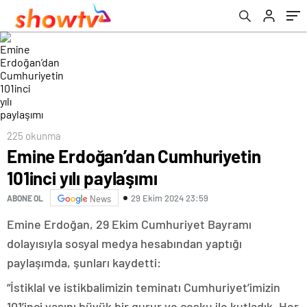
225 okunma
Emine Erdoğan’dan Cumhuriyetin
101inci yılı paylaşımı
29 Ekim 2024 23:59
ABONE OL
News
Emine Erdoğan, 29 Ekim Cumhuriyet Bayramı
dolayısıyla sosyal medya hesabından yaptığı
paylaşımda, şunları kaydetti:
“İstiklal ve istikbalimizin teminatı Cumhuriyet’imizin
101’inci yaşını büyük bir gurur ve coşku ile kutladık. Her