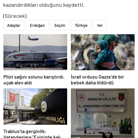
kazandırdıkları olduğunu kaydetti.
(Sürecek)
Adaylar
Erdoğan
Seçim
Türkiye
Ver
Pilot sağını solunu karıştırdı,
İsrail ordusu Gazze’de bir
uçak alev aldı
bebek daha öldürdü
Trablus’ta gerginlik:
Vatandaşlara “Evinizde kalın”