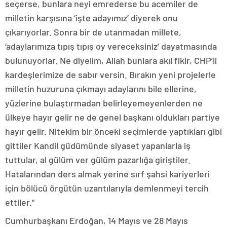
seçerse, bunlara neyi emrederse bu acemiler de
milletin karşısına ‘işte adayımız’ diyerek onu
çıkarıyorlar. Sonra bir de utanmadan millete,
‘adaylarımıza tıpış tıpış oy vereceksiniz’ dayatmasında
bulunuyorlar. Ne diyelim, Allah bunlara akıl fikir, CHP’li
kardeşlerimize de sabır versin. Bırakın yeni projelerle
milletin huzuruna çıkmayı adaylarını bile ellerine,
yüzlerine bulaştırmadan belirleyemeyenlerden ne
ülkeye hayır gelir ne de genel başkanı oldukları partiye
hayır gelir. Nitekim bir önceki seçimlerde yaptıkları gibi
gittiler Kandil güdümünde siyaset yapanlarla iş
tuttular, al gülüm ver gülüm pazarlığa giriştiler.
Hatalarından ders almak yerine sırf şahsi kariyerleri
için bölücü örgütün uzantılarıyla demlenmeyi tercih
ettiler.”
Cumhurbaşkanı Erdoğan, 14 Mayıs ve 28 Mayıs