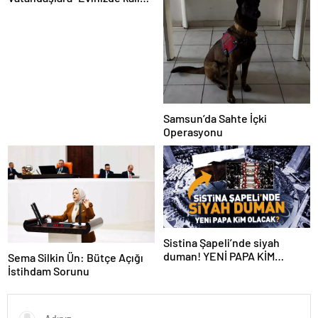
çağrısı
Samsun’da Sahte İçki
Operasyonu
Sistina Şapeli’nde siyah
duman! YENİ PAPA KİM
Sema Silkin Ün: Bütçe Açığı
OLACAK?
İstihdam Sorunu