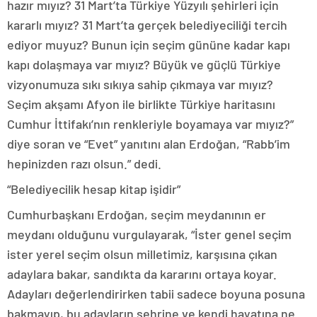
hazır mıyız? 31 Mart’ta Türkiye Yüzyılı şehirleri için
kararlı mıyız? 31 Mart’ta gerçek belediyeciliği tercih
ediyor muyuz? Bunun için seçim gününe kadar kapı
kapı dolaşmaya var mıyız? Büyük ve güçlü Türkiye
vizyonumuza sıkı sıkıya sahip çıkmaya var mıyız?
Seçim akşamı Afyon ile birlikte Türkiye haritasını
Cumhur İttifakı’nın renkleriyle boyamaya var mıyız?”
diye soran ve “Evet” yanıtını alan Erdoğan, “Rabb’im
hepinizden razı olsun.” dedi.
“Belediyecilik hesap kitap işidir”
Cumhurbaşkanı Erdoğan, seçim meydanının er
meydanı olduğunu vurgulayarak, “İster genel seçim
ister yerel seçim olsun milletimiz, karşısına çıkan
adaylara bakar, sandıkta da kararını ortaya koyar.
Adayları değerlendirirken tabii sadece boyuna posuna
bakmayıp, bu adayların şehrine ve kendi hayatına ne