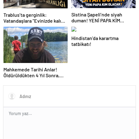
Sistina Şapeli’nde siyah
Trablus’ta gerginlik:
duman! YENİ PAPA KİM
Vatandaşlara “Evinizde kalın”
OLACAK?
çağrısı
Hindistan’da karartma
tatbikatı!
Mahkemede Tarihi Anlar!
Öldürüldükten 4 Yıl Sonra,
Katiline Yapay Zeka ile
Seslendi…