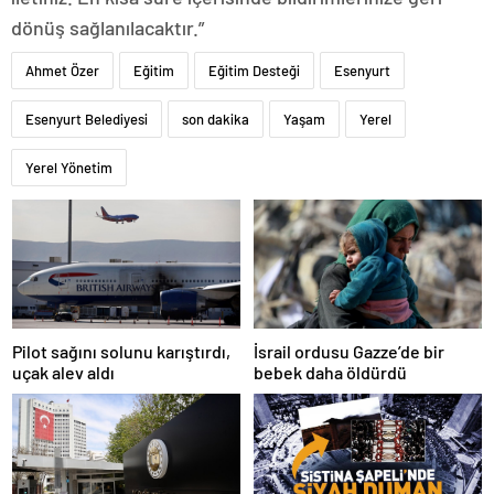
dönüş sağlanılacaktır.”
Ahmet Özer
Eğitim
Eğitim Desteği
Esenyurt
Esenyurt Belediyesi
son dakika
Yaşam
Yerel
Yerel Yönetim
Pilot sağını solunu karıştırdı,
İsrail ordusu Gazze’de bir
uçak alev aldı
bebek daha öldürdü