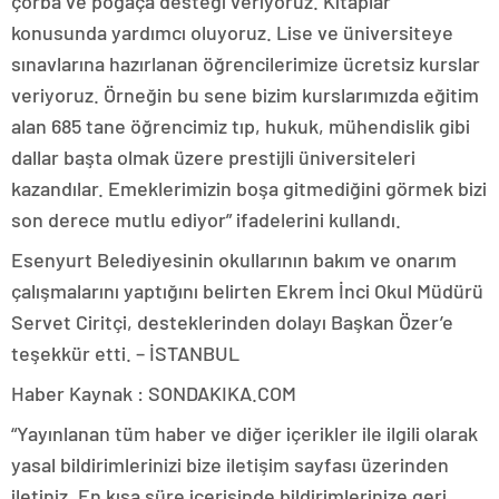
çorba ve poğaça desteği veriyoruz. Kitaplar
konusunda yardımcı oluyoruz. Lise ve üniversiteye
sınavlarına hazırlanan öğrencilerimize ücretsiz kurslar
veriyoruz. Örneğin bu sene bizim kurslarımızda eğitim
alan 685 tane öğrencimiz tıp, hukuk, mühendislik gibi
dallar başta olmak üzere prestijli üniversiteleri
kazandılar. Emeklerimizin boşa gitmediğini görmek bizi
son derece mutlu ediyor” ifadelerini kullandı.
Esenyurt Belediyesinin okullarının bakım ve onarım
çalışmalarını yaptığını belirten Ekrem İnci Okul Müdürü
Servet Ciritçi, desteklerinden dolayı Başkan Özer’e
teşekkür etti. – İSTANBUL
Haber Kaynak : SONDAKIKA.COM
“Yayınlanan tüm haber ve diğer içerikler ile ilgili olarak
yasal bildirimlerinizi bize iletişim sayfası üzerinden
iletiniz. En kısa süre içerisinde bildirimlerinize geri