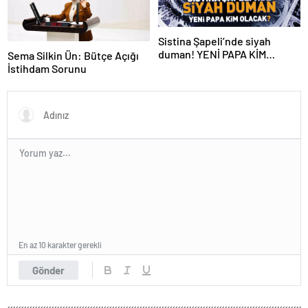
Sistina Şapeli’nde siyah
duman! YENİ PAPA KİM
Sema Silkin Ün: Bütçe Açığı
OLACAK?
İstihdam Sorunu
En az 10 karakter gerekli
Gönder