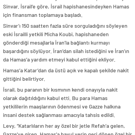
Sinvar. İsrail’e göre, İsrail hapishanesindeyken Hamas
için finansman toplamaya başladı.
Sinvar’ı 150 saatten fazla süre sorguladığını söyleyen
eski İsrailli yetkili Micha Koubi, hapishaneden
gönderdiği mesajlarla İran’la bağlantı kurmayı
başardığını söylüyor. İran’dan silah istediğini ve İran’ın
da Hamas’a yardım etmeyi kabul ettiğini ekliyor.
Hamas’a Katar’dan da üstü açık ve kapalı şekilde nakit
gittiğini belirtiyor.
İsrail, bu paranın bir kısmının kendi onayıyla nakit
olarak dağıtıldığını kabul etti. Bu para Hamas
yetkililerin maaşlarının ödenmesi ve Gazze halkına
insani destek sağlanması amacıyla tahsis edildi.
Levy, “Katarlıların her ay özel bir jetle Refah’a gelen,
Gazze’ye giren, Hamas’a bavul verip geri dönen özel bir