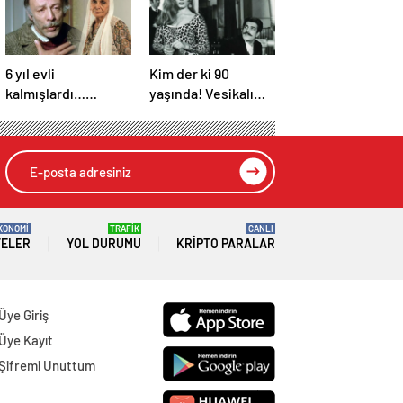
6 yıl evli
Kim der ki 90
kalmışlardı…
yaşında! Vesikalı
Yeşilçam yıldızları
Yarim’in Halil’i İzzet
Münir Özkul ile Suna
Günay’ın son hali
Selen’in kızları da
gündem oldu!
ünlü çıktı!
KONOMİ
TRAFİK
CANLI
TELER
YOL DURUMU
KRIPTO PARALAR
Üye Giriş
Üye Kayıt
Şifremi Unuttum