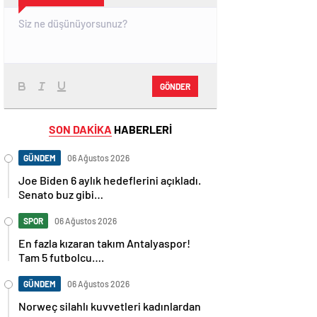
GÖNDER
SON DAKİKA
HABERLERİ
GÜNDEM
06 Ağustos 2026
Joe Biden 6 aylık hedeflerini açıkladı.
Senato buz gibi…
SPOR
06 Ağustos 2026
En fazla kızaran takım Antalyaspor!
Tam 5 futbolcu….
GÜNDEM
06 Ağustos 2026
Norweç silahlı kuvvetleri kadınlardan