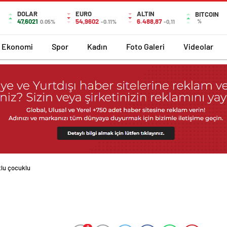
DOLAR
EURO
ALTIN
BITCOIN
47,6021
54,9602
6.488,87
%
0.05%
-0.11%
-0,11
Ekonomi
Spor
Kadın
Foto Galeri
Videolar
tlu çocuklu