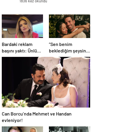
1836 kez okundu
Bardaki reklam
“Sen benim
başını yaktı: Ünlü
beklediğim şeysin”
şarkıcıya şok
Serkay Tüyüncü’den
soruşturma!
Zeynep Bastık’a aşk
Haberim yoktu…
dolu 1. yıl kutlaması!
Can Borcu’nda Mehmet ve Handan
evleniyor!