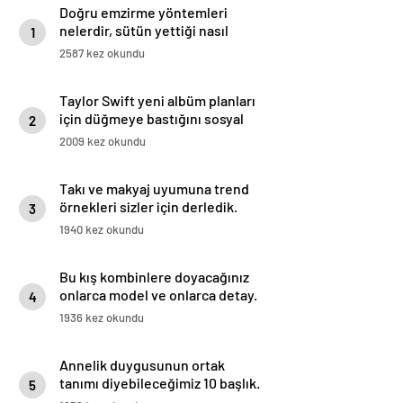
Doğru emzirme yöntemleri
nelerdir, sütün yettiği nasıl
1
anlaşılır?
2587 kez okundu
Taylor Swift yeni albüm planları
için düğmeye bastığını sosyal
2
medyadan duyurdu!
2009 kez okundu
Takı ve makyaj uyumuna trend
örnekleri sizler için derledik.
3
1940 kez okundu
Bu kış kombinlere doyacağınız
onlarca model ve onlarca detay.
4
1936 kez okundu
Annelik duygusunun ortak
tanımı diyebileceğimiz 10 başlık.
5