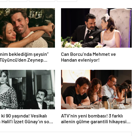
nim beklediğim şeysin”
Can Borcu’nda Mehmet ve
 Tüyüncü’den Zeynep
Handan evleniyor!
 aşk dolu 1. yıl kutlaması!
 ki 90 yaşında! Vesikalı
ATV’nin yeni bombası! 3 farklı
 Halil’i İzzet Günay’ın son
ailenin gülme garantili hikayesi:
ndem oldu!
“Aile Saadeti!”