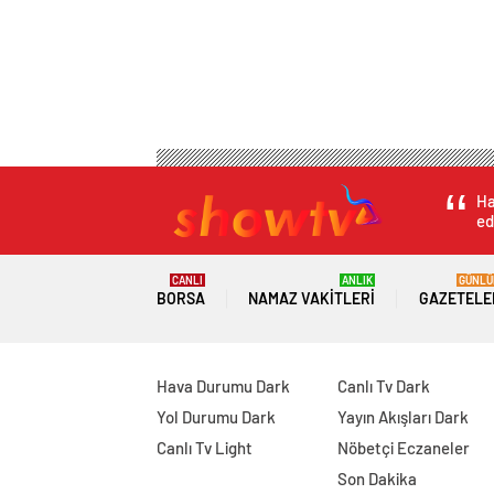
Ha
ed
CANLI
ANLIK
GÜNLÜ
BORSA
NAMAZ VAKITLERI
GAZETELE
Hava Durumu Dark
Canlı Tv Dark
Yol Durumu Dark
Yayın Akışları Dark
Canlı Tv Light
Nöbetçi Eczaneler
Son Dakika