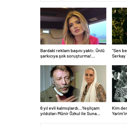
Bardaki reklam başını yaktı: Ünlü
“Sen be
şarkıcıya şok soruşturma!
Serkay
Haberim yoktu…
Bastık’a
6 yıl evli kalmışlardı…Yeşilçam
Kim der
yıldızları Münir Özkul ile Suna
Yarim’in
Selen’in kızları da ünlü çıktı!
hali gü