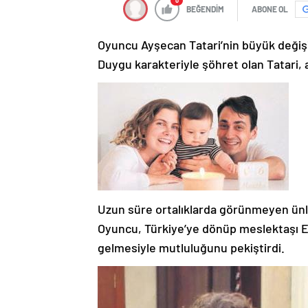
0
BEĞENDİM
ABONE OL
Oyuncu Ayşecan Tatari’nin büyük değişi
Duygu karakteriyle şöhret olan Tatari, 
Uzun süre ortalıklarda görünmeyen ün
Oyuncu, Türkiye’ye dönüp meslektaşı Edi
gelmesiyle mutluluğunu pekiştirdi.