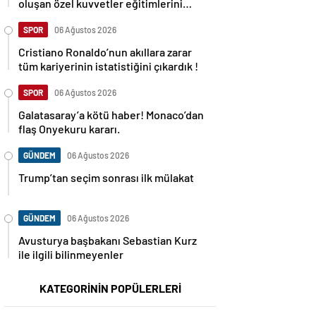
oluşan özel kuvvetler eğitimlerini
başlattı.
SPOR
06 Ağustos 2026
Cristiano Ronaldo’nun akıllara zarar
tüm kariyerinin istatistiğini çıkardık !
SPOR
06 Ağustos 2026
Galatasaray’a kötü haber! Monaco’dan
flaş Onyekuru kararı.
GÜNDEM
06 Ağustos 2026
Trump’tan seçim sonrası ilk mülakat
GÜNDEM
06 Ağustos 2026
Avusturya başbakanı Sebastian Kurz
ile ilgili bilinmeyenler
KATEGORİNİN POPÜLERLERİ