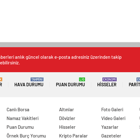
berleri anlık güncel olarak e-posta adresiniz üzerinden takip
ebilirsiniz.
K
TAHMİNİ
LİG
EKONOMİ
E
R
HAVA DURUMU
PUAN DURUMU
HISSELER
PARI
Canlı Borsa
Altınlar
Foto Galeri
Namaz Vakitleri
Dövizler
Video Galeri
Puan Durumu
Hisseler
Yazarlar
Örnek Burç Yorumu
Kripto Paralar
Gazeteler