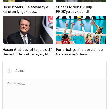
Jose Morais: Galatasaray’a
Süper Lig’den 8 kulüp
karşı en iyi şekilde
PFDK’ya sevk edildi
hazırlanmamız lazım
Hasan Arat ‘devlet tahsis etti’
Fenerbahçe, file derbisinde
demişti: Gerçek ortaya çıktı
Galatasaray’ı devirdi