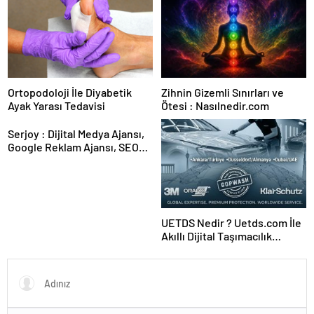
Ortopodoloji İle Diyabetik
Zihnin Gizemli Sınırları ve
Ayak Yarası Tedavisi
Ötesi : Nasılnedir.com
Serjoy : Dijital Medya Ajansı,
Google Reklam Ajansı, SEO
Ajansı ve Web Tasarım Ajansı
UETDS Nedir ? Uetds.com İle
Akıllı Dijital Taşımacılık
Yazılımı