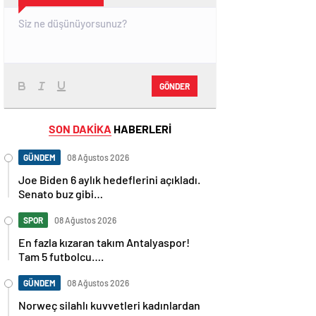
GÖNDER
SON DAKİKA
HABERLERİ
GÜNDEM
08 Ağustos 2026
Joe Biden 6 aylık hedeflerini açıkladı.
Senato buz gibi…
SPOR
08 Ağustos 2026
En fazla kızaran takım Antalyaspor!
Tam 5 futbolcu….
GÜNDEM
08 Ağustos 2026
Norweç silahlı kuvvetleri kadınlardan