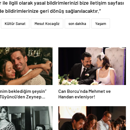
le ilgili olarak yasal bildirimlerinizi bize iletişim sayfası
de bildirimlerinize geri dönüş sağlanılacaktır.”
Kültür Sanat
Mesut Kocagöz
son dakika
Yaşam
nim beklediğim şeysin”
Can Borcu’nda Mehmet ve
 Tüyüncü’den Zeynep
Handan evleniyor!
 aşk dolu 1. yıl kutlaması!