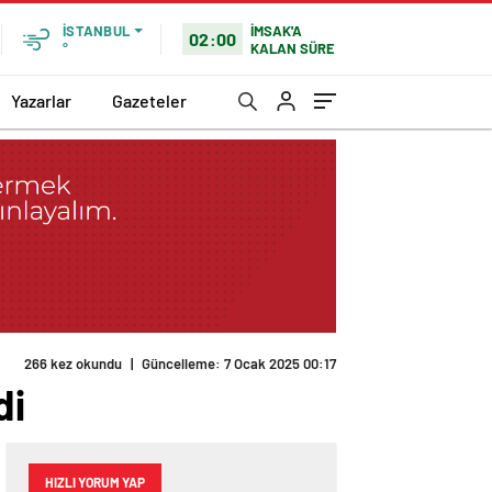
İMSAK'A
İSTANBUL
02:00
KALAN SÜRE
°
Yazarlar
Gazeteler
266 kez okundu
|
Güncelleme: 7 Ocak 2025 00:17
di
HIZLI YORUM YAP