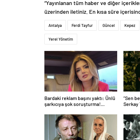
“Yayınlanan tüm haber ve diğer içerikler i
üzerinden iletiniz. En kısa süre içerisin
Antalya
Ferdi Tayfur
Güncel
Kepez
Yerel Yönetim
Bardaki reklam başını yaktı: Ünlü
“Sen be
şarkıcıya şok soruşturma!
Serkay
Haberim yoktu…
Bastık’a