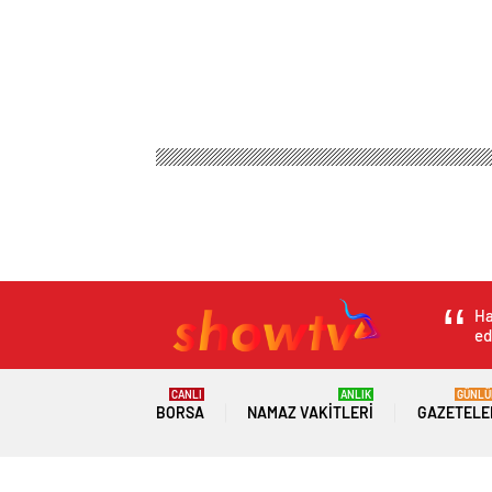
Ha
ed
CANLI
ANLIK
GÜNLÜ
BORSA
NAMAZ VAKITLERI
GAZETELE