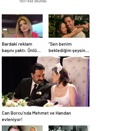
1937 kez okundu
Bardaki reklam
“Sen benim
başını yaktı: Ünlü
beklediğim şeysin”
şarkıcıya şok
Serkay Tüyüncü’den
soruşturma!
Zeynep Bastık’a aşk
Haberim yoktu…
dolu 1. yıl kutlaması!
Can Borcu’nda Mehmet ve Handan
evleniyor!