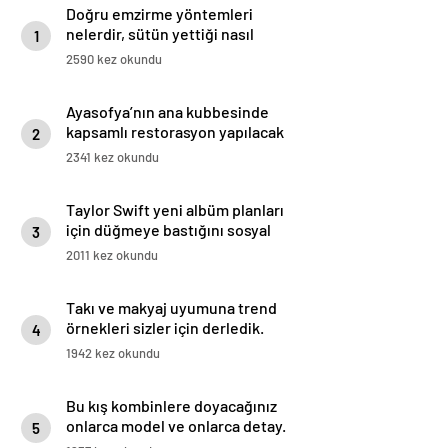
Doğru emzirme yöntemleri
nelerdir, sütün yettiği nasıl
1
anlaşılır?
2590 kez okundu
Ayasofya’nın ana kubbesinde
kapsamlı restorasyon yapılacak
2
2341 kez okundu
Taylor Swift yeni albüm planları
için düğmeye bastığını sosyal
3
medyadan duyurdu!
2011 kez okundu
Takı ve makyaj uyumuna trend
örnekleri sizler için derledik.
4
1942 kez okundu
Bu kış kombinlere doyacağınız
onlarca model ve onlarca detay.
5