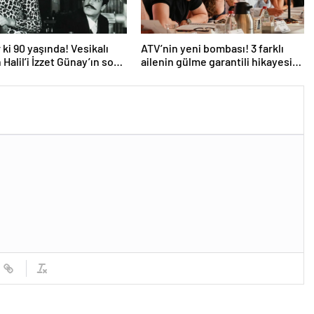
 ki 90 yaşında! Vesikalı
ATV’nin yeni bombası! 3 farklı
 Halil’i İzzet Günay’ın son
ailenin gülme garantili hikayesi:
ndem oldu!
“Aile Saadeti!”