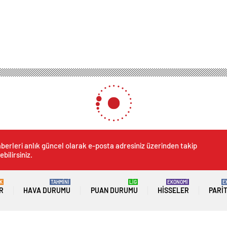
berleri anlık güncel olarak e-posta adresiniz üzerinden takip
ebilirsiniz.
K
TAHMİNİ
LİG
EKONOMİ
E
R
HAVA DURUMU
PUAN DURUMU
HISSELER
PARI