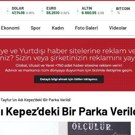
DOLAR
EURO
ALTIN
BITCOIN
47,7436
55,2510
6.660,55
%
0.18%
0.32%
2,59
Ekonomi
Spor
Kadın
Foto Galeri
Videolar
 Tayfur’un Adı Kepez’deki Bir Parka Verildi
ı Kepez’deki Bir Parka Veril