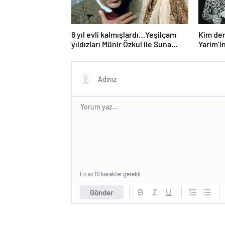
6 yıl evli kalmışlardı…Yeşilçam
Kim der
yıldızları Münir Özkul ile Suna
Yarim’in
Selen’in kızları da ünlü çıktı!
hali gü
En az 10 karakter gerekli
Gönder