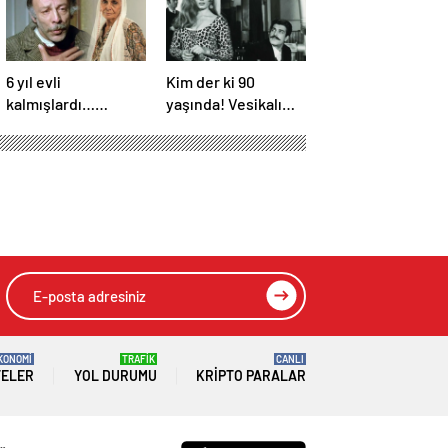
6 yıl evli
Kim der ki 90
kalmışlardı…
yaşında! Vesikalı
Yeşilçam yıldızları
Yarim’in Halil’i İzzet
Münir Özkul ile Suna
Günay’ın son hali
Selen’in kızları da
gündem oldu!
ünlü çıktı!
KONOMİ
TRAFİK
CANLI
TELER
YOL DURUMU
KRIPTO PARALAR