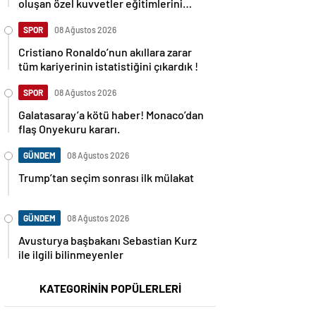
oluşan özel kuvvetler eğitimlerini
başlattı.
SPOR
08 Ağustos 2026
Cristiano Ronaldo’nun akıllara zarar
tüm kariyerinin istatistiğini çıkardık !
SPOR
08 Ağustos 2026
Galatasaray’a kötü haber! Monaco’dan
flaş Onyekuru kararı.
GÜNDEM
08 Ağustos 2026
Trump’tan seçim sonrası ilk mülakat
GÜNDEM
08 Ağustos 2026
Avusturya başbakanı Sebastian Kurz
ile ilgili bilinmeyenler
KATEGORİNİN POPÜLERLERİ