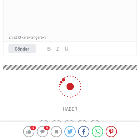
En az 10 karakter gerekli
Gönder
HABER
0
0
yangın algılama sistemleri