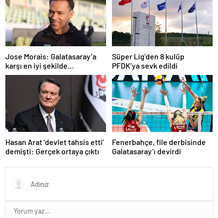
Jose Morais: Galatasaray’a
Süper Lig’den 8 kulüp
karşı en iyi şekilde
PFDK’ya sevk edildi
hazırlanmamız lazım
Hasan Arat ‘devlet tahsis etti’
Fenerbahçe, file derbisinde
demişti: Gerçek ortaya çıktı
Galatasaray’ı devirdi