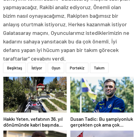
yapmayacağız. Rakibi analiz ediyoruz. Önemli olan
bizim nasıl oynayacağımız. Rakipten bağımsız bir
anlayış oturtmak istiyoruz. Herkes kazanmak istiyor
Galatasaray maçını. Oyuncularımız istediklerimizin ne
kadarını sahaya yansıtacak bu da çok önemli. İyi
defans yapan iyi hücum yapan bir takım görecek
taraftarlar” cevabını verdi.
Beşiktaş
İstiyor
Oyun
Portekiz
Takım
Hakkı Yeten, vefatının 36. yıl
Dusan Tadic: Bu şampiyonluk
dönümünde kabri başında
gerçekten çok ama çok
anıldı
önemli