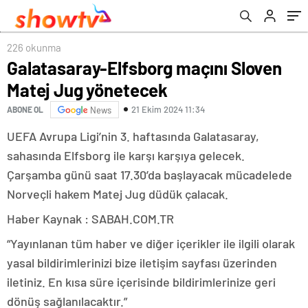
226 okunma
Galatasaray-Elfsborg maçını Sloven
Matej Jug yönetecek
21 Ekim 2024 11:34
ABONE OL
News
UEFA Avrupa Ligi’nin 3. haftasında Galatasaray,
sahasında Elfsborg ile karşı karşıya gelecek.
Çarşamba günü saat 17.30’da başlayacak mücadelede
Norveçli hakem Matej Jug düdük çalacak.
Haber Kaynak : SABAH.COM.TR
“Yayınlanan tüm haber ve diğer içerikler ile ilgili olarak
yasal bildirimlerinizi bize iletişim sayfası üzerinden
iletiniz. En kısa süre içerisinde bildirimlerinize geri
dönüş sağlanılacaktır.”