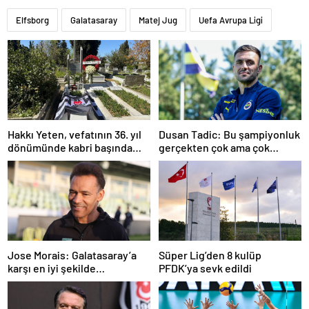
Elfsborg
Galatasaray
Matej Jug
Uefa Avrupa Ligi
Hakkı Yeten, vefatının 36. yıl
Dusan Tadic: Bu şampiyonluk
dönümünde kabri başında
gerçekten çok ama çok
anıldı
önemli
Jose Morais: Galatasaray’a
Süper Lig’den 8 kulüp
karşı en iyi şekilde
PFDK’ya sevk edildi
hazırlanmamız lazım