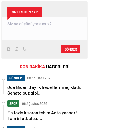
HIZLI YORUM YAP
GÖNDER
SON DAKİKA
HABERLERİ
GÜNDEM
08 Ağustos 2026
Joe Biden 6 aylık hedeflerini açıkladı.
Senato buz gibi…
SPOR
08 Ağustos 2026
En fazla kızaran takım Antalyaspor!
Tam 5 futbolcu….