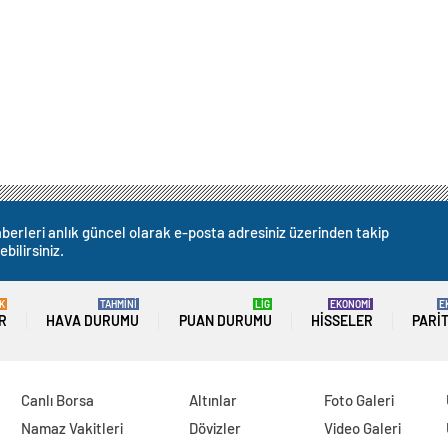
berleri anlık güncel olarak e-posta adresiniz üzerinden takip
ebilirsiniz.
K
TAHMİNİ
LİG
EKONOMİ
E
R
HAVA DURUMU
PUAN DURUMU
HISSELER
PARI
Canlı Borsa
Altınlar
Foto Galeri
Namaz Vakitleri
Dövizler
Video Galeri