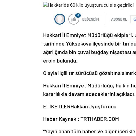
0
BEĞENDİM
ABONE OL
Hakkari İl Emniyet Müdürlüğü ekipleri,
tarihinde Yüksekova ilçesinde bir tırı 
ağırlığında bin çuval buğday nişastası 
eroin bulundu.
Olayla ilgili tır sürücüsü gözaltına alını
Hakkari İl Emniyet Müdürlüğü, halkın h
kararlılıkla devam edeceklerini açıkladı.
ETİKETLERHakkariUyuşturucu
Haber Kaynak : TRTHABER.COM
“Yayınlanan tüm haber ve diğer içerikler i