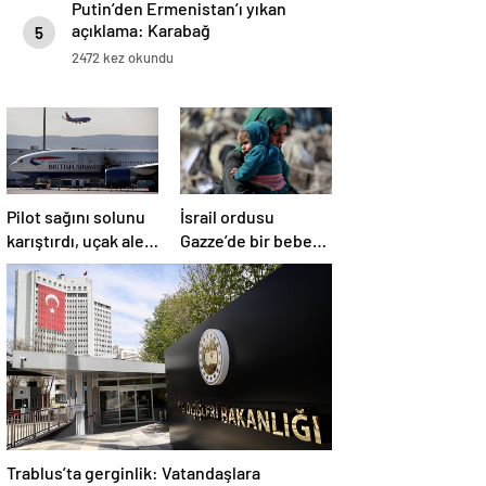
Putin’den Ermenistan’ı yıkan
açıklama: Karabağ
5
Azerbaycan’ın ayrılmaz bir
2472 kez okundu
parçasıdır!
Pilot sağını solunu
İsrail ordusu
karıştırdı, uçak alev
Gazze’de bir bebek
aldı
daha öldürdü
Trablus’ta gerginlik: Vatandaşlara