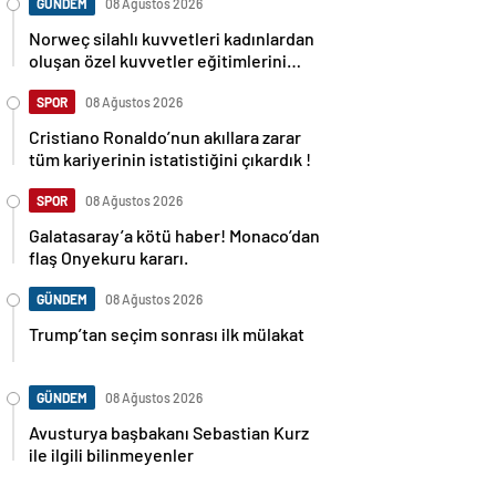
GÜNDEM
08 Ağustos 2026
Norweç silahlı kuvvetleri kadınlardan
oluşan özel kuvvetler eğitimlerini
başlattı.
SPOR
08 Ağustos 2026
Cristiano Ronaldo’nun akıllara zarar
tüm kariyerinin istatistiğini çıkardık !
SPOR
08 Ağustos 2026
Galatasaray’a kötü haber! Monaco’dan
flaş Onyekuru kararı.
GÜNDEM
08 Ağustos 2026
Trump’tan seçim sonrası ilk mülakat
GÜNDEM
08 Ağustos 2026
Avusturya başbakanı Sebastian Kurz
ile ilgili bilinmeyenler