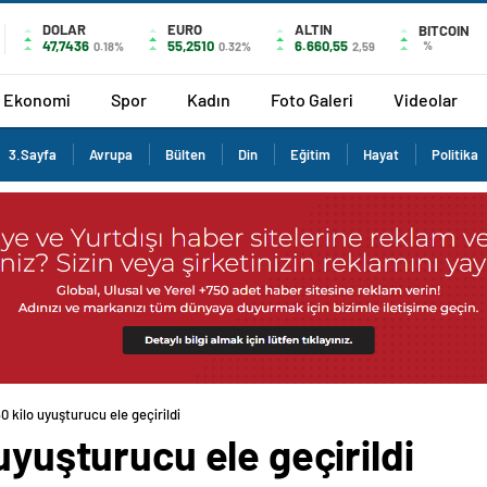
DOLAR
EURO
ALTIN
BITCOIN
47,7436
55,2510
6.660,55
%
0.18%
0.32%
2,59
Ekonomi
Spor
Kadın
Foto Galeri
Videolar
3.Sayfa
Avrupa
Bülten
Din
Eğitim
Hayat
Politika
0 kilo uyuşturucu ele geçirildi
uyuşturucu ele geçirildi