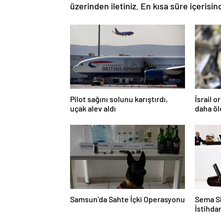
üzerinden iletiniz. En kısa süre içerisin
Pilot sağını solunu karıştırdı,
İsrail 
uçak alev aldı
daha ö
Samsun’da Sahte İçki Operasyonu
Sema Si
İstihd