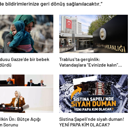
de bildirimlerinize geri dönüş sağlanılacaktır.”
ordusu Gazze’de bir bebek
Trablus’ta gerginlik:
ldürdü
Vatandaşlara “Evinizde kalın”
çağrısı
lkin Ün: Bütçe Açığı
Sistina Şapeli’nde siyah duman!
am Sorunu
YENİ PAPA KİM OLACAK?