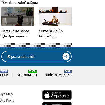
“Evinizde kalın” çağrısı
Samsun’da Sahte
Sema Silkin Ün:
İçki Operasyonu
Bütçe Açığı
İstihdam Sorunu
KONOMİ
TRAFİK
CANLI
TELER
YOL DURUMU
KRIPTO PARALAR
Üye Giriş
Üye Kayıt