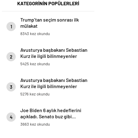
KATEGORİNİN POPÜLERLERİ
Trump’tan seçim sonrası ilk
mülakat
1
8343 kez okundu
Avusturya başbakanı Sebastian
Kurz ile ilgili bilinmeyenler
2
5425 kez okundu
Avusturya başbakanı Sebastian
Kurz ile ilgili bilinmeyenler
3
5276 kez okundu
Joe Biden 6 aylık hedeflerini
açıkladı. Senato buz gibi…
4
3663 kez okundu