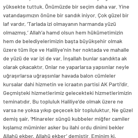
yüksekte tuttuk. Önümüzde bir seçim daha var. Yine
vatandaşımızın önüne bir sandık iniyor. Çok güzel bir
laf vardır, ‘Tarlada izi olmayanın harmanda yüzü
olmazmış.’ Allah’a hamd olsun hem hükümetimizin
hem de belediyelerimizin başta büyükşehir olmak
üzere tüm ilçe ve Haliliye’nin her noktada ve mahalle
de yüzü de var izi de var. İnşallah bunlar sandıkta ak
olarak çıkacaktır. Onlar ne yaparlarsa yapsınlar neyle
uğraşırlarsa uğraşsınlar havada balon cümleler
kursalar dahi hizmetin ve icraatın partisi AK Parti’dir.
Geçmişteki hizmetlerimiz gelecekteki hizmetlerimizin
teminatıdır. Bu topluluk Haliliye’de olmak üzere ne
varsa ne yoksa yıkıp geçecek bir topluluktur. Ne güzel
demiş şair, ‘Minareler süngü kubbeler miğfer camiler
kışlamız müminler asker bu ilahi ordu dinimi bekler
Allahü ekber, Allahü ekber’ demiştir. Eminim ki,