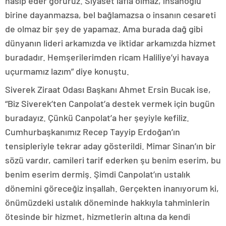
nasip eder görürüz. Siyaset lafla olmaz, insanoğlu
birine dayanmazsa, bel bağlamazsa o insanın cesareti
de olmaz bir şey de yapamaz. Ama burada dağ gibi
dünyanın lideri arkamızda ve iktidar arkamızda hizmet
buradadır. Hemşerilerimden ricam Haliliye’yi havaya
uçurmamız lazım” diye konuştu.
Siverek Ziraat Odası Başkanı Ahmet Ersin Bucak ise,
“Biz Siverek’ten Canpolat’a destek vermek için bugün
buradayız. Çünkü Canpolat’a her şeyiyle kefiliz.
Cumhurbaşkanımız Recep Tayyip Erdoğan’ın
tensipleriyle tekrar aday gösterildi. Mimar Sinan’ın bir
sözü vardır, camileri tarif ederken şu benim eserim, bu
benim eserim dermiş. Şimdi Canpolat’ın ustalık
dönemini göreceğiz inşallah. Gerçekten inanıyorum ki,
önümüzdeki ustalık döneminde hakkıyla tahminlerin
ötesinde bir hizmet, hizmetlerin altına da kendi