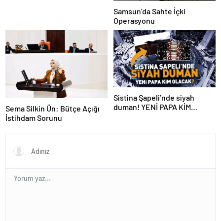
Samsun’da Sahte İçki
Operasyonu
Sistina Şapeli’nde siyah
duman! YENİ PAPA KİM
Sema Silkin Ün: Bütçe Açığı
OLACAK?
İstihdam Sorunu