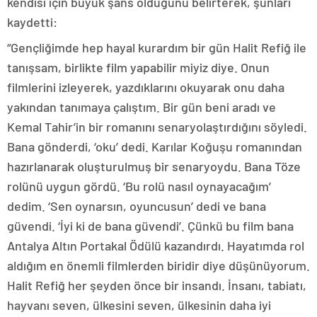
kendisi için büyük şans olduğunu belirterek, şunları
kaydetti:
“Gençliğimde hep hayal kurardım bir gün Halit Refiğ ile
tanışsam, birlikte film yapabilir miyiz diye. Onun
filmlerini izleyerek, yazdıklarını okuyarak onu daha
yakından tanımaya çalıştım. Bir gün beni aradı ve
Kemal Tahir’in bir romanını senaryolaştırdığını söyledi.
Bana gönderdi, ‘oku’ dedi. Karılar Koğuşu romanından
hazırlanarak oluşturulmuş bir senaryoydu. Bana Töze
rolünü uygun gördü. ‘Bu rolü nasıl oynayacağım’
dedim. ‘Sen oynarsın, oyuncusun’ dedi ve bana
güvendi. ‘İyi ki de bana güvendi’. Çünkü bu film bana
Antalya Altın Portakal Ödülü kazandırdı. Hayatımda rol
aldığım en önemli filmlerden biridir diye düşünüyorum.
Halit Refiğ her şeyden önce bir insandı. İnsanı, tabiatı,
hayvanı seven, ülkesini seven, ülkesinin daha iyi