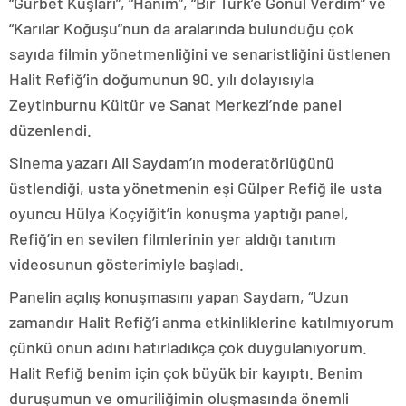
“Gurbet Kuşları”, “Hanım”, “Bir Türk’e Gönül Verdim” ve
“Karılar Koğuşu”nun da aralarında bulunduğu çok
sayıda filmin yönetmenliğini ve senaristliğini üstlenen
Halit Refiğ’in doğumunun 90. yılı dolayısıyla
Zeytinburnu Kültür ve Sanat Merkezi’nde panel
düzenlendi.
Sinema yazarı Ali Saydam’ın moderatörlüğünü
üstlendiği, usta yönetmenin eşi Gülper Refiğ ile usta
oyuncu Hülya Koçyiğit’in konuşma yaptığı panel,
Refiğ’in en sevilen filmlerinin yer aldığı tanıtım
videosunun gösterimiyle başladı.
Panelin açılış konuşmasını yapan Saydam, “Uzun
zamandır Halit Refiğ’i anma etkinliklerine katılmıyorum
çünkü onun adını hatırladıkça çok duygulanıyorum.
Halit Refiğ benim için çok büyük bir kayıptı. Benim
duruşumun ve omuriliğimin oluşmasında önemli