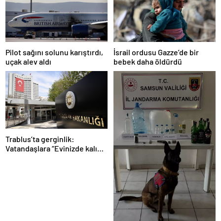
Pilot sağını solunu karıştırdı,
İsrail ordusu Gazze’de bir
uçak alev aldı
bebek daha öldürdü
Trablus’ta gerginlik:
Vatandaşlara “Evinizde kalın”
çağrısı