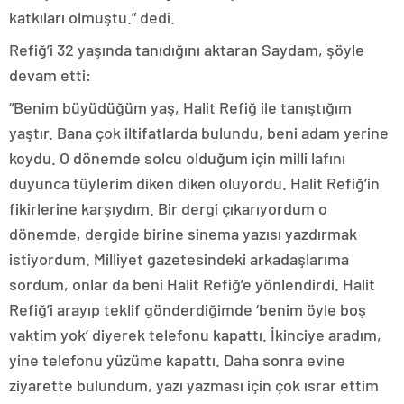
katkıları olmuştu.” dedi.
Refiğ’i 32 yaşında tanıdığını aktaran Saydam, şöyle
devam etti:
“Benim büyüdüğüm yaş, Halit Refiğ ile tanıştığım
yaştır. Bana çok iltifatlarda bulundu, beni adam yerine
koydu. O dönemde solcu olduğum için milli lafını
duyunca tüylerim diken diken oluyordu. Halit Refiğ’in
fikirlerine karşıydım. Bir dergi çıkarıyordum o
dönemde, dergide birine sinema yazısı yazdırmak
istiyordum. Milliyet gazetesindeki arkadaşlarıma
sordum, onlar da beni Halit Refiğ’e yönlendirdi. Halit
Refiğ’i arayıp teklif gönderdiğimde ‘benim öyle boş
vaktim yok’ diyerek telefonu kapattı. İkinciye aradım,
yine telefonu yüzüme kapattı. Daha sonra evine
ziyarette bulundum, yazı yazması için çok ısrar ettim