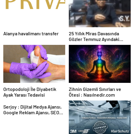
Alanya havalimanı transfer
25 Yıllık Miras Davasında
Gözler Temmuz Ayındaki
Karar Duruşmasına Çevrildi
Ortopodoloji İle Diyabetik
Zihnin Gizemli Sınırları ve
Ayak Yarası Tedavisi
Ötesi : Nasılnedir.com
Serjoy : Dijital Medya Ajansı,
Google Reklam Ajansı, SEO
Ajansı ve Web Tasarım Ajansı