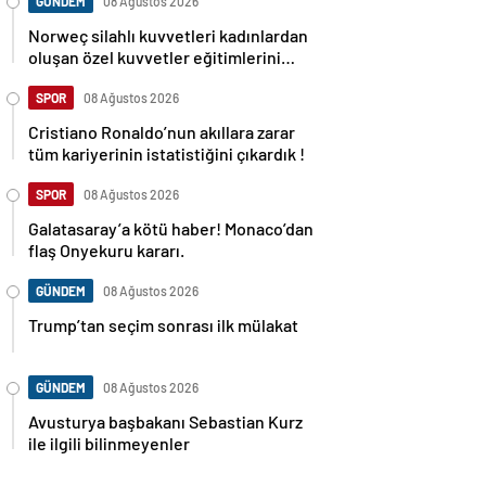
GÜNDEM
08 Ağustos 2026
Norweç silahlı kuvvetleri kadınlardan
oluşan özel kuvvetler eğitimlerini
başlattı.
SPOR
08 Ağustos 2026
Cristiano Ronaldo’nun akıllara zarar
tüm kariyerinin istatistiğini çıkardık !
SPOR
08 Ağustos 2026
Galatasaray’a kötü haber! Monaco’dan
flaş Onyekuru kararı.
GÜNDEM
08 Ağustos 2026
Trump’tan seçim sonrası ilk mülakat
GÜNDEM
08 Ağustos 2026
Avusturya başbakanı Sebastian Kurz
ile ilgili bilinmeyenler