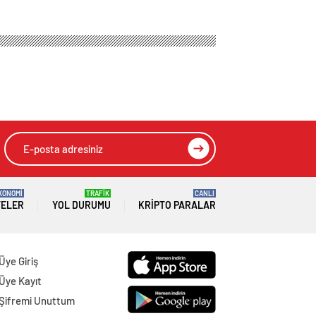
KONOMİ
TRAFİK
CANLI
TELER
YOL DURUMU
KRIPTO PARALAR
Üye Giriş
Üye Kayıt
Şifremi Unuttum