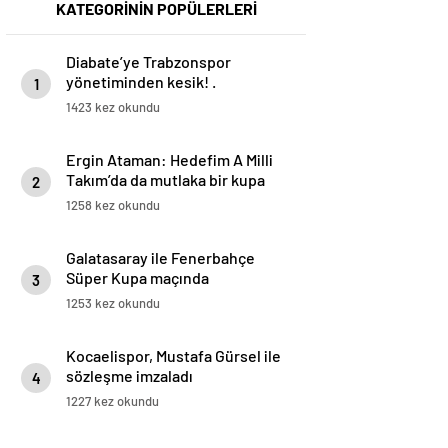
KATEGORİNİN POPÜLERLERİ
Diabate’ye Trabzonspor
yönetiminden kesik! .
1
1423 kez okundu
Ergin Ataman: Hedefim A Milli
Takım’da da mutlaka bir kupa
2
kazanmak
1258 kez okundu
Galatasaray ile Fenerbahçe
Süper Kupa maçında
3
karşılaşacak
1253 kez okundu
Kocaelispor, Mustafa Gürsel ile
sözleşme imzaladı
4
1227 kez okundu