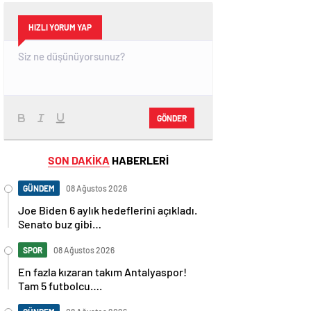
HIZLI YORUM YAP
GÖNDER
SON DAKİKA
HABERLERİ
GÜNDEM
08 Ağustos 2026
Joe Biden 6 aylık hedeflerini açıkladı.
Senato buz gibi…
SPOR
08 Ağustos 2026
En fazla kızaran takım Antalyaspor!
Tam 5 futbolcu….