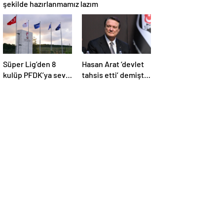
şekilde hazırlanmamız lazım
Süper Lig’den 8
Hasan Arat ‘devlet
kulüp PFDK’ya sevk
tahsis etti’ demişti:
edildi
Gerçek ortaya çıktı