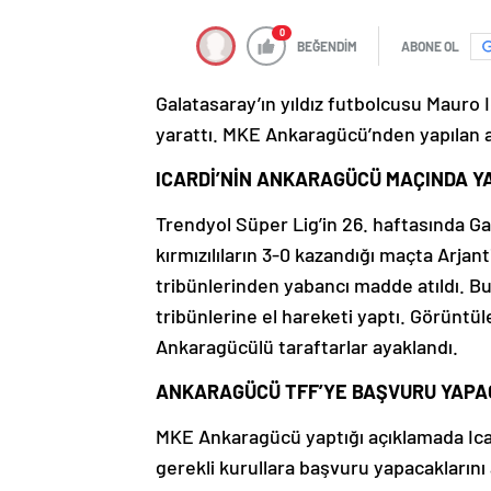
0
BEĞENDİM
ABONE OL
Galatasaray’ın yıldız futbolcusu Mauro 
yarattı. MKE Ankaragücü’nden yapılan a
ICARDİ’NİN ANKARAGÜCÜ MAÇINDA Y
Trendyol Süper Lig’in 26. haftasında G
kırmızılıların 3-0 kazandığı maçta Arjan
tribünlerinden yabancı madde atıldı. B
tribünlerine el hareketi yaptı. Görünt
Ankaragücülü taraftarlar ayaklandı.
ANKARAGÜCÜ TFF’YE BAŞVURU YAP
MKE Ankaragücü yaptığı açıklamada Icar
gerekli kurullara başvuru yapacaklarını