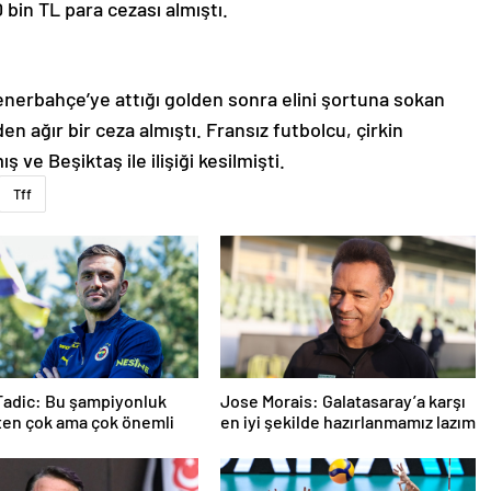
bin TL para cezası almıştı.
nerbahçe’ye attığı golden sonra elini şortuna sokan
 ağır bir ceza almıştı. Fransız futbolcu, çirkin
 ve Beşiktaş ile ilişiği kesilmişti.
Tff
Tadic: Bu şampiyonluk
Jose Morais: Galatasaray’a karşı
ten çok ama çok önemli
en iyi şekilde hazırlanmamız lazım