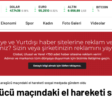
DOLAR
EURO
ALTIN
BITCOIN
47,7436
55,2510
6.656,89
%
0.18%
0.32%
2,53
Ekonomi
Spor
Kadın
Foto Galeri
Videolar
nkaragücü maçındaki el hareketi sosyal medyada gündem oldu
gücü maçındaki el hareketi