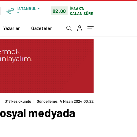
İMSAK'A
İSTANBUL
02:00
KALAN SÜRE
°
Yazarlar
Gazeteler
317 kez okundu
|
Güncelleme: 4 Nisan 2024 00:22
 sosyal medyada