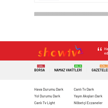
Ha
ed
CANLI
ANLIK
GÜNLÜ
BORSA
NAMAZ VAKITLERI
GAZETELE
Hava Durumu Dark
Canlı Tv Dark
Yol Durumu Dark
Yayın Akışları Dark
Canlı Tv Light
Nöbetçi Eczaneler