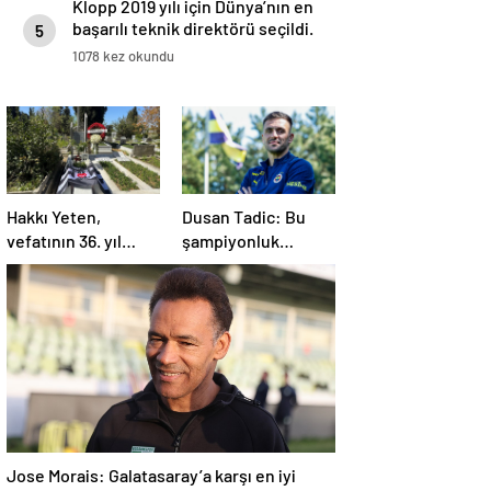
Klopp 2019 yılı için Dünya’nın en
başarılı teknik direktörü seçildi.
5
1078 kez okundu
Hakkı Yeten,
Dusan Tadic: Bu
vefatının 36. yıl
şampiyonluk
dönümünde kabri
gerçekten çok ama
başında anıldı
çok önemli
Jose Morais: Galatasaray’a karşı en iyi