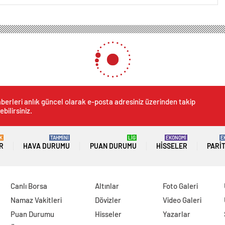
berleri anlık güncel olarak e-posta adresiniz üzerinden takip
ebilirsiniz.
K
TAHMİNİ
LİG
EKONOMİ
E
R
HAVA DURUMU
PUAN DURUMU
HISSELER
PARI
Canlı Borsa
Altınlar
Foto Galeri
Namaz Vakitleri
Dövizler
Video Galeri
Puan Durumu
Hisseler
Yazarlar