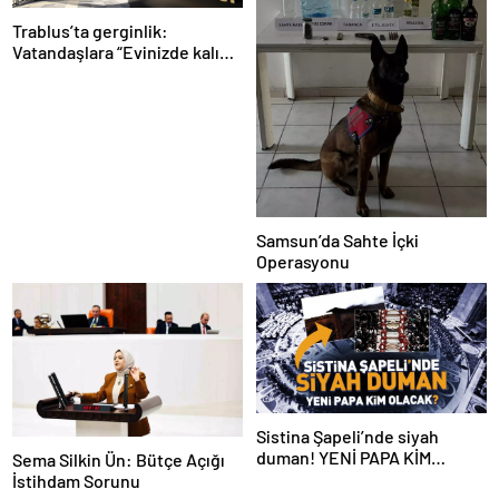
Trablus’ta gerginlik:
Vatandaşlara “Evinizde kalın”
çağrısı
Samsun’da Sahte İçki
Operasyonu
Sistina Şapeli’nde siyah
duman! YENİ PAPA KİM
Sema Silkin Ün: Bütçe Açığı
OLACAK?
İstihdam Sorunu