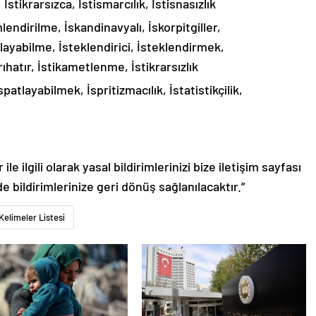
k, İstikrarsızca, İstismarcılık, İstisnasızlık
mlendirilme, İskandinavyalı, İskorpitgiller,
layabilme, İsteklendirici, İsteklendirmek,
rıhatır, İstikametlenme, İstikrarsızlık
patlayabilmek, İspritizmacılık, İstatistikçilik,
le ilgili olarak yasal bildirimlerinizi bize iletişim sayfası
de bildirimlerinize geri dönüş sağlanılacaktır.”
Kelimeler Listesi