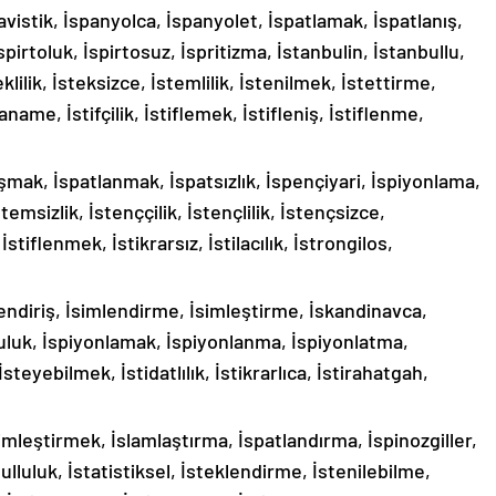
lavistik, İspanyolca, İspanyolet, İspatlamak, İspatlanış,
pirtoluk, İspirtosuz, İspritizma, İstanbulin, İstanbullu,
klilik, İsteksizce, İstemlilik, İstenilmek, İstettirme,
faname, İstifçilik, İstiflemek, İstifleniş, İstiflenme,
laşmak, İspatlanmak, İspatsızlık, İspençiyari, İspiyonlama,
stemsizlik, İstenççilik, İstençlilik, İstençsizce,
stiflenmek, İstikrarsız, İstilacılık, İstrongilos,
lendiriş, İsimlendirme, İsimleştirme, İskandinavca,
uluk, İspiyonlamak, İspiyonlanma, İspiyonlatma,
 İsteyebilmek, İstidatlılık, İstikrarlıca, İstirahatgah,
mleştirmek, İslamlaştırma, İspatlandırma, İspinozgiller,
luluk, İstatistiksel, İsteklendirme, İstenilebilme,