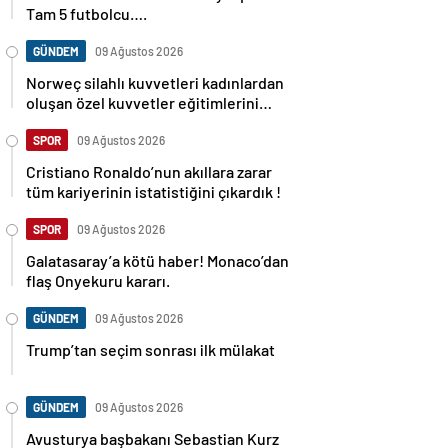
Tam 5 futbolcu….
GÜNDEM
09 Ağustos 2026
Norweç silahlı kuvvetleri kadınlardan
oluşan özel kuvvetler eğitimlerini
başlattı.
SPOR
09 Ağustos 2026
Cristiano Ronaldo’nun akıllara zarar
tüm kariyerinin istatistiğini çıkardık !
SPOR
09 Ağustos 2026
Galatasaray’a kötü haber! Monaco’dan
flaş Onyekuru kararı.
GÜNDEM
09 Ağustos 2026
Trump’tan seçim sonrası ilk mülakat
GÜNDEM
09 Ağustos 2026
Avusturya başbakanı Sebastian Kurz