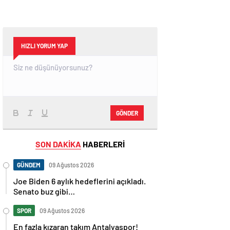
HIZLI YORUM YAP
GÖNDER
SON DAKİKA
HABERLERİ
GÜNDEM
09 Ağustos 2026
Joe Biden 6 aylık hedeflerini açıkladı.
Senato buz gibi…
SPOR
09 Ağustos 2026
En fazla kızaran takım Antalyaspor!