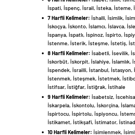
İspati, İspenç, İsrail, İsteka, İsteme, İs
7 Harfli Kelimeler:
İshalli, İsimlik, İs
İskoçya, İskonto, İslamcı, İslavca, İs
İspanya, İspatlı, İspinoz, İspirto, İspiy
İstenme, İsterik, İsteşme, İstetiş, İste
8 Harfli Kelimeler:
İsabetli, İsevilik, 
İskorbüt, İskorpit, İslahiye, İslamlık, 
İspendek, İsrailli, İstanbul, İstasyon, 
İstenmek, İsteşmek, İstetmek, İstibdat,
İstifsar, İstiğfar, İstiğrak, İstihale
9 Harfli Kelimeler:
İsabetsiz, İscehisar
İskarpela, İskontolu, İskorçina, İslam
İspirtocu, İspirtolu, İspiyoncu, İstems
İstikamet, İstikşafi, İstimator, İstinade
10 Harfli Kelimeler:
İsimlenmek, İsiml