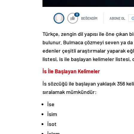
0
BEĞENDİM
ABONE OL
Türkçe, zengin dil yapısı ile öne çıkan b
bulunur. Bulmaca çözmeyi seven ya da b
edenler çeşitli araştırmalar yaparak eğle
listesi, is ile başlayan kelimeler listesi,
İs İle Başlayan Kelimeler
İs sözcüğü ile başlayan yaklaşık 356 kel
sıralamak mümkündür:
İse
İsim
İsot
İslam