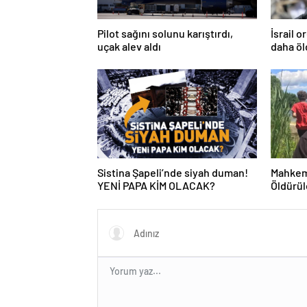
Pilot sağını solunu karıştırdı,
İsrail 
uçak alev aldı
daha ö
Sistina Şapeli’nde siyah duman!
Mahkeme
YENİ PAPA KİM OLACAK?
Öldürül
Katilin