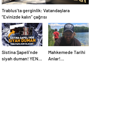
Trablus’ta gerginlik: Vatandaşlara
“Evinizde kalın” çağrısı
Sistina Şapeli’nde
Mahkemede Tarihi
siyah duman! YENİ
Anlar!
PAPA KİM OLACAK?
Öldürüldükten 4 Yıl
Sonra, Katiline
Yapay Zeka ile
Seslendi…