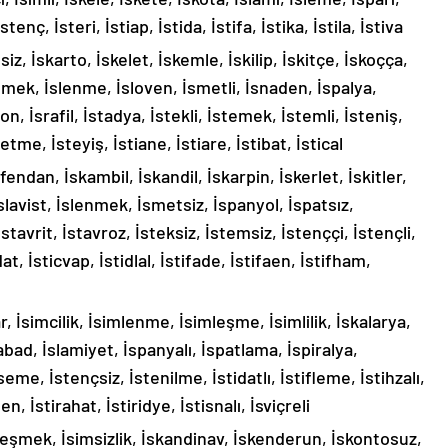
tenç, İsteri, İstiap, İstida, İstifa, İstika, İstila, İstiva
imsiz, İskarto, İskelet, İskemle, İskilip, İskitçe, İskoçça,
lemek, İslenme, İsloven, İsmetli, İsnaden, İspalya,
on, İsrafil, İstadya, İstekli, İstemek, İstemli, İsteniş,
tme, İsteyiş, İstiane, İstiare, İstibat, İstical
İsfendan, İskambil, İskandil, İskarpin, İskerlet, İskitler,
İslavist, İslenmek, İsmetsiz, İspanyol, İspatsız,
İstavrit, İstavroz, İsteksiz, İstemsiz, İstenççi, İstençli,
 İsticvap, İstidlal, İstifade, İstifaen, İstifham,
, İsimcilik, İsimlenme, İsimleşme, İsimlilik, İskalarya,
abad, İslamiyet, İspanyalı, İspatlama, İspiralya,
eme, İstençsiz, İstenilme, İstidatlı, İstifleme, İstihzalı,
n, İstirahat, İstiridye, İstisnalı, İsviçreli
eşmek, İsimsizlik, İskandinav, İskenderun, İskontosuz,