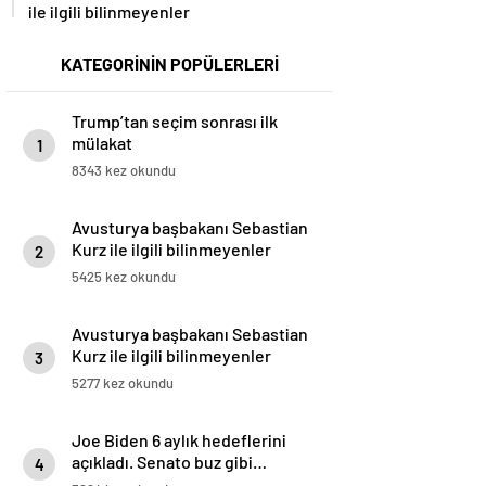
ile ilgili bilinmeyenler
KATEGORİNİN POPÜLERLERİ
Trump’tan seçim sonrası ilk
mülakat
1
8343 kez okundu
Avusturya başbakanı Sebastian
Kurz ile ilgili bilinmeyenler
2
5425 kez okundu
Avusturya başbakanı Sebastian
Kurz ile ilgili bilinmeyenler
3
5277 kez okundu
Joe Biden 6 aylık hedeflerini
açıkladı. Senato buz gibi…
4