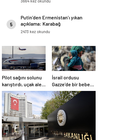
3664 kez okundu
Putin’den Ermenistan’ı yıkan
açıklama: Karabağ
5
Azerbaycan’ın ayrılmaz bir
2473 kez okundu
parçasıdır!
Pilot sağını solunu
İsrail ordusu
karıştırdı, uçak alev
Gazze’de bir bebek
aldı
daha öldürdü