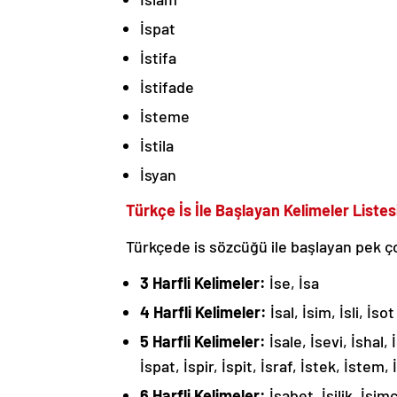
İspat
İstifa
İstifade
İsteme
İstila
İsyan
Türkçe İs İle Başlayan Kelimeler Listes
Türkçede is sözcüğü ile başlayan pek çok
3 Harfli Kelimeler:
İse, İsa
4 Harfli Kelimeler:
İsal, İsim, İsli, İsot
5 Harfli Kelimeler:
İsale, İsevi, İshal,
İspat, İspir, İspit, İsraf, İstek, İstem, 
6 Harfli Kelimeler:
İsabet, İsilik, İsimc