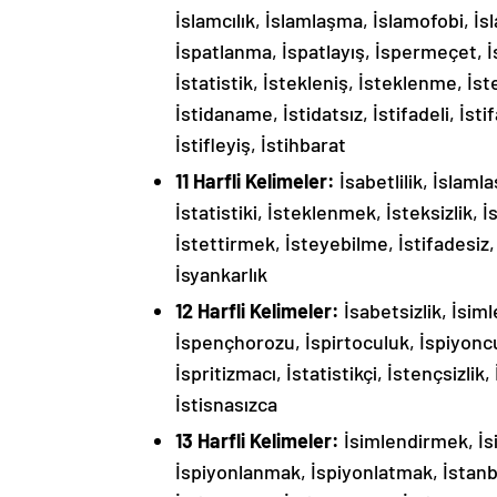
İslamcılık, İslamlaşma, İslamofobi, İs
İspatlanma, İspatlayış, İspermeçet, İs
İstatistik, İstekleniş, İsteklenme, İste
İstidaname, İstidatsız, İstifadeli, İsti
İstifleyiş, İstihbarat
11 Harfli Kelimeler:
İsabetlilik, İslam
İstatistiki, İsteklenmek, İsteksizlik, İ
İstettirmek, İsteyebilme, İstifadesiz, İ
İsyankarlık
12 Harfli Kelimeler:
İsabetsizlik, İsim
İspençhorozu, İspirtoculuk, İspiyonc
İspritizmacı, İstatistikçi, İstençsizlik,
İstisnasızca
13 Harfli Kelimeler:
İsimlendirmek, İsi
İspiyonlanmak, İspiyonlatmak, İstanbul