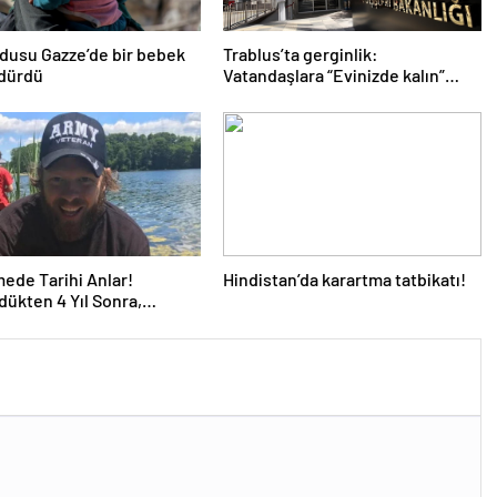
ordusu Gazze’de bir bebek
Trablus’ta gerginlik:
ldürdü
Vatandaşlara “Evinizde kalın”
çağrısı
de Tarihi Anlar!
Hindistan’da karartma tatbikatı!
dükten 4 Yıl Sonra,
e Yapay Zeka ile Seslendi…