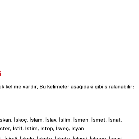
i
 kelime vardır. Bu kelimeler aşağıdaki gibi sıralanabilir:
 İskan, İskoç, İslam, İslav, İslim, İsmen, İsmet, İsnat,
İster, İstif, İstim, İstop, İsveç, İsyan
i, İsimli, İskele, İskete, İskota, İslami, İsleme, İspari,