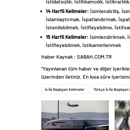
İstidatsızlık, İstihkamcılık, İstikrarlılı
14 Harfli Kelimeler:
İsimlendiriliş, İsi
İslamlaştırmak, İspatlandırmak, İspat
İstenilebilmek, İstifleyebilme, İstifsa
15 Harfli Kelimeler:
İsimlendirilmek, İs
İstifleyebilmek, İstikametlenmek
Haber Kaynak : SABAH.COM.TR
“Yayınlanan tüm haber ve diğer içerikler i
üzerinden iletiniz. En kısa süre içerisin
İs İle Başlayan Kelimeler
Türkçe İs İle Başlayan 