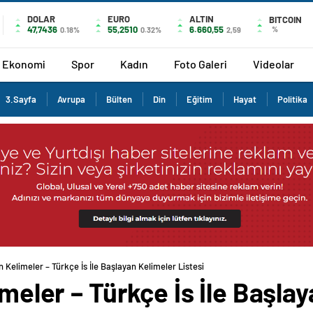
DOLAR
EURO
ALTIN
BITCOIN
47,7436
55,2510
6.660,55
%
0.18%
0.32%
2,59
Ekonomi
Spor
Kadın
Foto Galeri
Videolar
3.Sayfa
Avrupa
Bülten
Din
Eğitim
Hayat
Politika
an Kelimeler – Türkçe İs İle Başlayan Kelimeler Listesi
imeler – Türkçe İs İle Başla