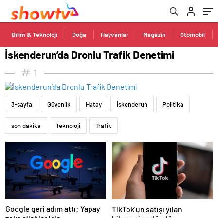
Bilim & Teknoloji
Doğa
Hayvanlar
Magazin
Otomobil
İskenderun’da Dronlu Trafik Denetimi
1
3-sayfa
Güvenlik
Hatay
İskenderun
Politika
son dakika
Teknoloji
Trafik
Google geri adım attı: Yapay
TikTok’un satışı yılan
zeka silahlar için