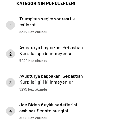
KATEGORİNİN POPÜLERLERİ
Trump’tan seçim sonrası ilk
mülakat
1
8342 kez okundu
Avusturya başbakanı Sebastian
Kurz ile ilgili bilinmeyenler
2
5424 kez okundu
Avusturya başbakanı Sebastian
Kurz ile ilgili bilinmeyenler
3
5275 kez okundu
Joe Biden 6 aylık hedeflerini
açıkladı. Senato buz gibi…
4
3658 kez okundu