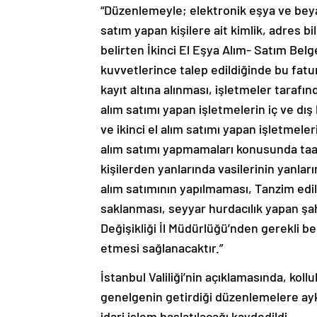
“Düzenlemeyle; elektronik eşya ve beyaz 
satım yapan kişilere ait kimlik, adres bil
belirten İkinci El Eşya Alım- Satım Belge
kuvvetlerince talep edildiğinde bu fatur
kayıt altına alınması, işletmeler tarafı
alım satımı yapan işletmelerin iç ve dı
ve ikinci el alım satımı yapan işletmele
alım satımı yapmamaları konusunda taa
kişilerden yanlarında vasilerinin yanla
alım satımının yapılmaması, Tanzim edile
saklanması, seyyar hurdacılık yapan şahı
Değişikliği İl Müdürlüğü’nden gerekli bel
etmesi sağlanacaktır.”
İstanbul Valiliği’nin açıklamasında, kol
genelgenin getirdiği düzenlemelere aykı
idari işlem başlatılacağı kaydedildi.