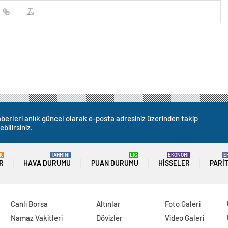
berleri anlık güncel olarak e-posta adresiniz üzerinden takip
ebilirsiniz.
K
TAHMİNİ
LİG
EKONOMİ
E
R
HAVA DURUMU
PUAN DURUMU
HISSELER
PARI
Canlı Borsa
Altınlar
Foto Galeri
Namaz Vakitleri
Dövizler
Video Galeri