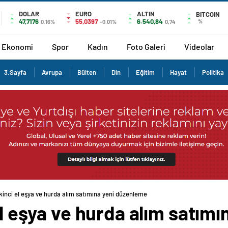
DOLAR
EURO
ALTIN
BITCOIN
47,7176
55,0397
6.540,84
%
0.16%
-0.01%
0,74
Ekonomi
Spor
Kadın
Foto Galeri
Videolar
3.Sayfa
Avrupa
Bülten
Din
Eğitim
Hayat
Politika
ikinci el eşya ve hurda alım satımına yeni düzenleme
 el eşya ve hurda alım satım