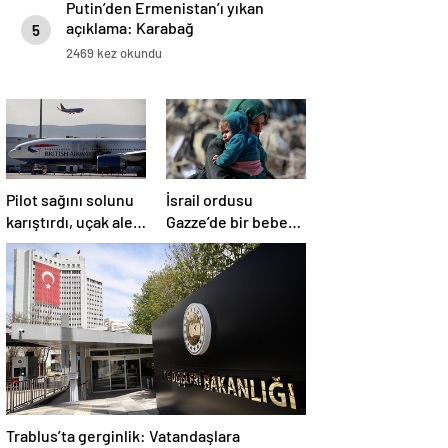
Putin’den Ermenistan’ı yıkan
açıklama: Karabağ
5
Azerbaycan’ın ayrılmaz bir
2469 kez okundu
parçasıdır!
Pilot sağını solunu
İsrail ordusu
karıştırdı, uçak alev
Gazze’de bir bebek
aldı
daha öldürdü
Trablus’ta gerginlik: Vatandaşlara