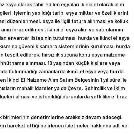
eşya olarak tabir edilen eşyaları ikinci el olarak alım
gileri, işlemin yapıldığı tarih, eşya miktar ve özelliklerini
si düzenlenmesi, eşya ile ilgili fatura alınması ve kolluk
anın ibraz edilmesi, ikinci el eşya alım ve satımlarının
ndan envanter listesinin tutulması, hurda ve ikinci el eşya
ş kısmına güvenlik kamera sistemlerinin kurulması, hurda
rin tespit edilerek, hırsızlık suçuna konu eşya malzeme
hhütname alınması, 18 yaşından küçük kişilere veya
rında bulunmadığı zamanlarda ikinci el eşya veya hurda
n İkinci El Malzeme Alım Satım Belgesinin 1 yıl süre ile
sların mahalli idareler ya da Çevre, Şehircilik ve İklim
geleri alması ve istenildiği durumlarda yetkililere ibraz
luk birimlerinin denetimlerine aralıksız devam edeceği,
rı hareket ettiği belirlenen işletmeler hakkında adli ve