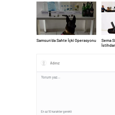
Samsun’da Sahte İçki Operasyonu
Sema Si
İstihd
En az 10 karakter gerekli