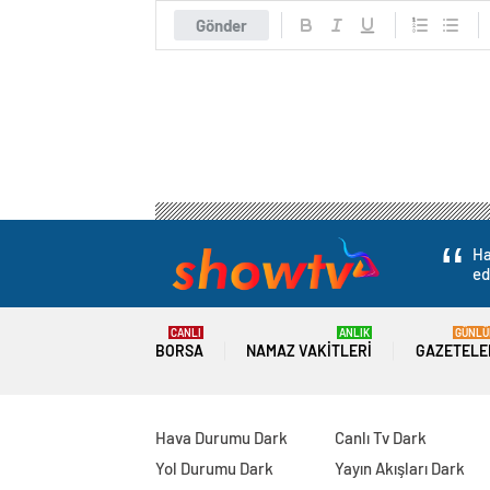
Gönder
Ha
ed
CANLI
ANLIK
GÜNLÜ
BORSA
NAMAZ VAKITLERI
GAZETELE
Hava Durumu Dark
Canlı Tv Dark
Yol Durumu Dark
Yayın Akışları Dark