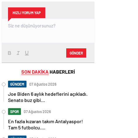
HIZLI YORUM YAP
GÖNDER
SON DAKİKA
HABERLERİ
GÜNDEM
07 Ağustos 2026
Joe Biden 6 aylık hedeflerini açıkladı.
Senato buz gibi…
SPOR
07 Ağustos 2026
En fazla kızaran takım Antalyaspor!
Tam 5 futbolcu….