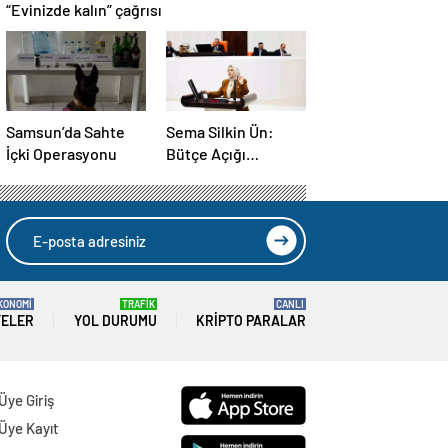
“Evinizde kalın” çağrısı
Samsun’da Sahte
Sema Silkin Ün:
İçki Operasyonu
Bütçe Açığı
İstihdam Sorunu
KONOMİ
TRAFİK
CANLI
TELER
YOL DURUMU
KRIPTO PARALAR
Üye Giriş
Üye Kayıt