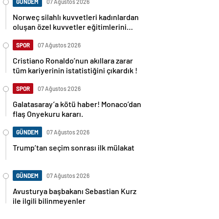
GÜNDEM
07 Ağustos 2026
Norweç silahlı kuvvetleri kadınlardan
oluşan özel kuvvetler eğitimlerini
başlattı.
SPOR
07 Ağustos 2026
Cristiano Ronaldo’nun akıllara zarar
tüm kariyerinin istatistiğini çıkardık !
SPOR
07 Ağustos 2026
Galatasaray’a kötü haber! Monaco’dan
flaş Onyekuru kararı.
GÜNDEM
07 Ağustos 2026
Trump’tan seçim sonrası ilk mülakat
GÜNDEM
07 Ağustos 2026
Avusturya başbakanı Sebastian Kurz
ile ilgili bilinmeyenler