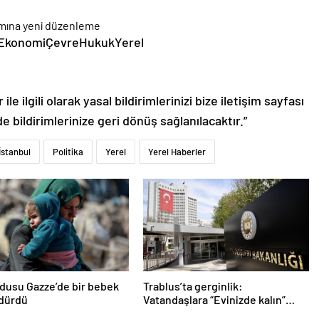
kaEkonomiÇevreHukukYerel
le ilgili olarak yasal bildirimlerinizi bize iletişim sayfası
de bildirimlerinize geri dönüş sağlanılacaktır.”
İstanbul
Politika
Yerel
Yerel Haberler
ordusu Gazze’de bir bebek
Trablus’ta gerginlik:
ldürdü
Vatandaşlara “Evinizde kalın”
çağrısı