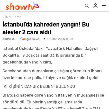
276 okunma
İstanbul’da kahreden yangın! Bu
alevler 2 canı aldı!
27 Ocak 2025 13:07
ABONE OL
News
İstanbul Üsküdar’daki, Yavuztürk Mahallesi Dağyeli
Sokak’ta, 19 Ocak’ta saat 03.15 sıralarında bir
gecekonduda yangın çıktı.
Gecekondudan dumanların çıktığını görenlerin ihbarı
üzerine adrese polis, itfaiye ve sağlık ekipleri geldi.
İKİ KİŞİNİN CANSIZ BEDENİ BULUNDU
DHA’daki habere göre yangın itfaiyenin müdahalesi ile
söndürüldü. Ekiplerin yaptığı çalışmalarda
gecekonduda kalan Engin Y. (33) ve İsmail T.’nin (38)