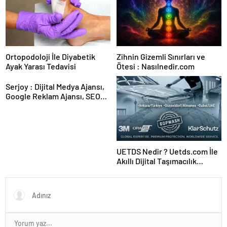
Ortopodoloji İle Diyabetik
Zihnin Gizemli Sınırları ve
Ayak Yarası Tedavisi
Ötesi : Nasılnedir.com
Serjoy : Dijital Medya Ajansı,
Google Reklam Ajansı, SEO
Ajansı ve Web Tasarım Ajansı
UETDS Nedir ? Uetds.com İle
Akıllı Dijital Taşımacılık
Yazılımı