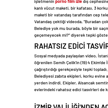
işletmenin
porno film izle
dış cephesine
kanlı vücut maketi, bir kafatası, 3 korku
maketi bir vatandaş tarafından cep tele
Vatandaş çektiği videoda, "Buradan çol
Belediye yok mu burada, böyle bir saçm
geçemeyecek mi?" diyerek tepki göste
RAHATSIZ EDİCİ TASVİ
Sosyal medyada paylaşılan video, İstanb
öğrenilen Semih Çelik'in (19) 4 Ekim'de İ
çağrıştırdığı gerekçesiyle tepki toplad
Belediyesi zabıta ekipleri, korku evine 
yerden indirdi. Ekipler, Alsancak semti
evlerindeki rahatsız edici tasvirleri de 
İZMİR VALİLİĞİ'NDEN 