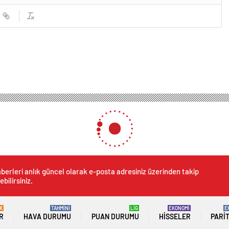
berleri anlık güncel olarak e-posta adresiniz üzerinden takip
ebilirsiniz.
K
TAHMİNİ
LİG
EKONOMİ
E
R
HAVA DURUMU
PUAN DURUMU
HISSELER
PARI