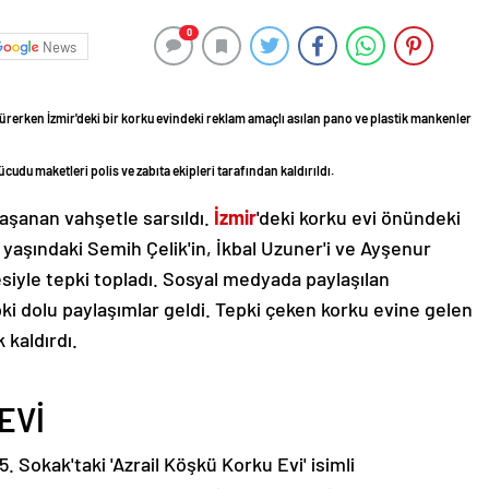
0
News
sürerken İzmir'deki bir korku evindeki reklam amaçlı asılan pano ve plastik mankenler
udu maketleri polis ve zabıta ekipleri tarafından kaldırıldı.
yaşanan vahşetle sarsıldı.
İzmir
'deki korku evi önündeki
yaşındaki Semih Çelik'in, İkbal Uzuner'i ve Ayşenur
çesiyle tepki topladı. Sosyal medyada paylaşılan
ki dolu paylaşımlar geldi. Tepki çeken korku evine gelen
 kaldırdı.
EVİ
. Sokak'taki 'Azrail Köşkü Korku Evi' isimli