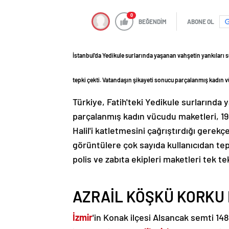
0
BEĞENDİM
ABONE OL
İstanbul'da ­Yedikule surlarında yaşanan vahşetin yankıları 
tepki çekti. Vatandaşın şikayeti sonucu parçalanmış kadın vüc
Türkiye, Fatih'teki Yedikule surlarında 
parçalanmış kadın vücudu maketleri, 19 
Halil'i katletmesini çağrıştırdığı gerek
görüntülere çok sayıda kullanıcıdan tep
polis ve zabıta ekipleri maketleri tek tek
AZRAİL KÖŞKÜ KORKU 
İzmir
'in Konak ilçesi Alsancak semti 1485