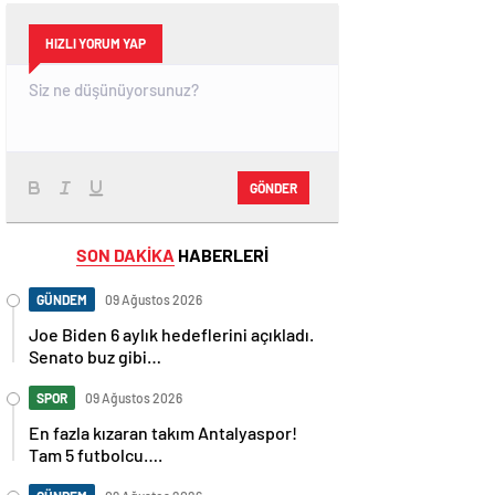
HIZLI YORUM YAP
GÖNDER
SON DAKİKA
HABERLERİ
GÜNDEM
09 Ağustos 2026
Joe Biden 6 aylık hedeflerini açıkladı.
Senato buz gibi…
SPOR
09 Ağustos 2026
En fazla kızaran takım Antalyaspor!
Tam 5 futbolcu….