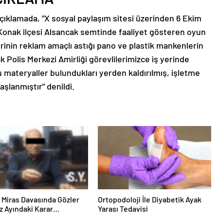
n açıklamada, "X sosyal paylaşım sitesi üzerinden 6 Ekim
 Konak ilçesi Alsancak semtinde faaliyet gösteren oyun
erinin reklam amaçlı astığı pano ve plastik mankenlerin
cak Polis Merkezi Amirliği görevlilerimizce iş yerinde
 materyaller bulundukları yerden kaldırılmış, işletme
 başlanmıştır" denildi.
ık Miras Davasında Gözler
Ortopodoloji İle Diyabetik Ayak
 Ayındaki Karar
Yarası Tedavisi
sına Çevrildi