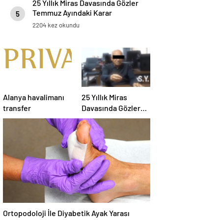
25 Yıllık Miras Davasında Gözler
Temmuz Ayındaki Karar
5
Duruşmasına Çevrildi
2204 kez okundu
Alanya havalimanı
25 Yıllık Miras
transfer
Davasında Gözler
Temmuz Ayındaki
Karar Duruşmasına
Çevrildi
Ortopodoloji İle Diyabetik Ayak Yarası