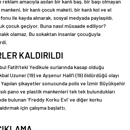
 reklam amacıyla asılan bir kanlı baş, bir başı olmayan
 mankeni, bir kanlı çocuk maketi, bir kanlı kol ve el
fonu ile kayda alınarak, sosyal medyada paylaşıldı.
uk çocuk geçiyor. Buna nasıl müsaade ediliyor?
alık olamaz. Bu sokaktan insanlar çocuğuyla
rdi.
RLER KALDIRILDI
ul Fatih'teki Yedikule surlarında kasap olduğu
kbal Uzuner (19) ve Ayşenur Halil'i (19) öldürdüğü olayı
ı. Yapılan şikayetler sonucunda polis ve İzmir Büyükşehir
asılı pano ve plastik mankenleri tek tek bulundukları
nde bulunan 'Freddy Korku Evi' ve diğer korku
kaldırmak için çalışma başlattı.
AÇIKLAMA