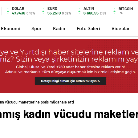
DOLAR
EURO
ALTIN
BITCOIN
47,7436
55,2510
6.660,55
%
0.18%
0.32%
2,59
Ekonomi
Spor
Kadın
Foto Galeri
Videolar
dın vücudu maketlerine polis müdahale etti
nmış kadın vücudu maketler