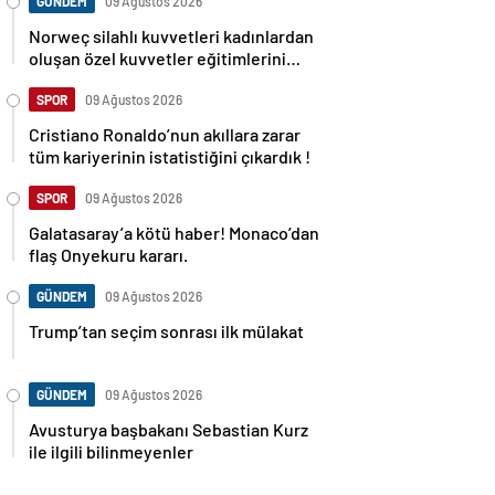
GÜNDEM
09 Ağustos 2026
Norweç silahlı kuvvetleri kadınlardan
oluşan özel kuvvetler eğitimlerini
başlattı.
SPOR
09 Ağustos 2026
Cristiano Ronaldo’nun akıllara zarar
tüm kariyerinin istatistiğini çıkardık !
SPOR
09 Ağustos 2026
Galatasaray’a kötü haber! Monaco’dan
flaş Onyekuru kararı.
GÜNDEM
09 Ağustos 2026
Trump’tan seçim sonrası ilk mülakat
GÜNDEM
09 Ağustos 2026
Avusturya başbakanı Sebastian Kurz
ile ilgili bilinmeyenler