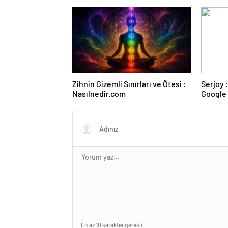
Zihnin Gizemli Sınırları ve Ötesi :
Serjoy : Dijital Medya Ajansı,
Nasılnedir.com
Google 
ve Web 
En az 10 karakter gerekli