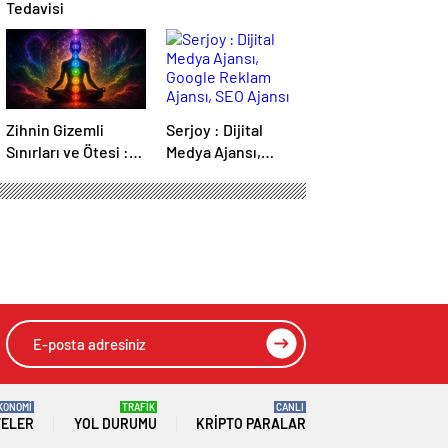
Tedavisi
Zihnin Gizemli
Serjoy : Dijital
Sınırları ve Ötesi :
Medya Ajansı,
Nasılnedir.com
Google Reklam
Ajansı, SEO Ajansı
ve Web Tasarım
Ajansı
KONOMİ
TRAFİK
CANLI
TELER
YOL DURUMU
KRIPTO PARALAR