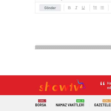
Gönder
Ha
ed
CANLI
ANLIK
GÜNLÜ
BORSA
NAMAZ VAKITLERI
GAZETELE