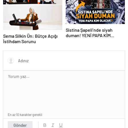
Sistina Şapeli’nde siyah
duman! YENİ PAPA KİM
Sema Silkin Ün: Bütçe Açığı
OLACAK?
İstihdam Sorunu
En az 10 karakter gerekli
Gönder