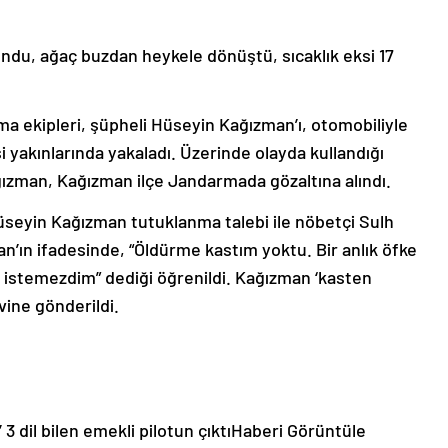
ondu, ağaç buzdan heykele dönüştü, sıcaklık eksi 17
rma ekipleri, şüpheli Hüseyin Kağızman’ı, otomobiliyle
si yakınlarında yakaladı. Üzerinde olayda kullandığı
ğızman, Kağızman ilçe Jandarmada gözaltına alındı.
seyin Kağızman tutuklanma talebi ile nöbetçi Sulh
’ın ifadesinde, “Öldürme kastım yoktu. Bir anlık öfke
ı istemezdim” dediği öğrenildi. Kağızman ‘kasten
ine gönderildi.
 3 dil bilen emekli pilotun çıktı
Haberi Görüntüle