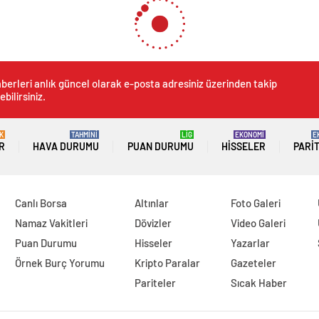
berleri anlık güncel olarak e-posta adresiniz üzerinden takip
ebilirsiniz.
K
TAHMİNİ
LİG
EKONOMİ
E
R
HAVA DURUMU
PUAN DURUMU
HISSELER
PARI
Canlı Borsa
Altınlar
Foto Galeri
Namaz Vakitleri
Dövizler
Video Galeri
Puan Durumu
Hisseler
Yazarlar
Örnek Burç Yorumu
Kripto Paralar
Gazeteler
Pariteler
Sıcak Haber