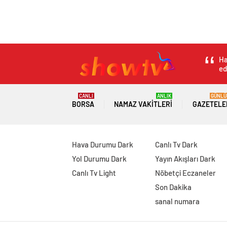
Ha
ed
CANLI
ANLIK
GÜNLÜ
BORSA
NAMAZ VAKITLERI
GAZETELE
Hava Durumu Dark
Canlı Tv Dark
Yol Durumu Dark
Yayın Akışları Dark
Canlı Tv Light
Nöbetçi Eczaneler
Son Dakika
sanal numara