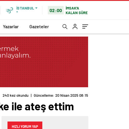
İMSAK'A
İSTANBUL
02:00
KALAN SÜRE
°
Yazarlar
Gazeteler
240 kez okundu
|
Güncelleme: 20 Nisan 2025 08:15
e ile ateş ettim
HIZLI YORUM YAP