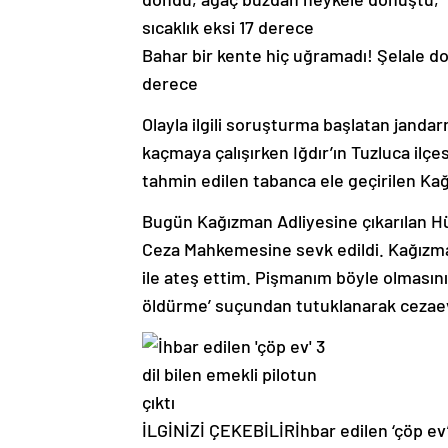
Bahar bir kente hiç uğramadı! Şelale d
derece
Olayla ilgili soruşturma başlatan janda
kaçmaya çalışırken Iğdır’ın Tuzluca ilçe
tahmin edilen tabanca ele geçirilen Ka
Bugün Kağızman Adliyesine çıkarılan Hü
Ceza Mahkemesine sevk edildi. Kağızman
ile ateş ettim. Pişmanım böyle olmasın
öldürme’ suçundan tutuklanarak cezaev
İLGİNİZİ ÇEKEBİLİR
İhbar edilen ‘çöp ev’