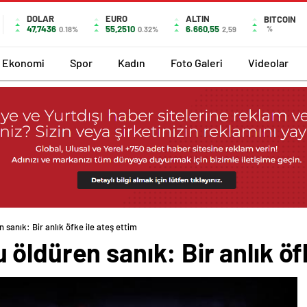
DOLAR
EURO
ALTIN
BITCOIN
47,7436
55,2510
6.660,55
%
0.18%
0.32%
2,59
Ekonomi
Spor
Kadın
Foto Galeri
Videolar
sanık: Bir anlık öfke ile ateş ettim
öldüren sanık: Bir anlık öfk