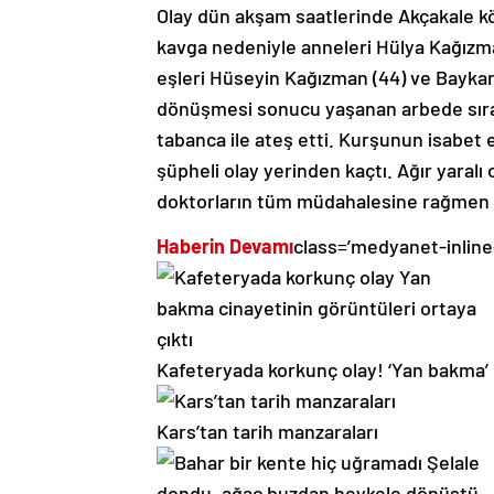
Olay dün akşam saatlerinde Akçakale k
kavga nedeniyle anneleri Hülya Kağızman 
eşleri Hüseyin Kağızman (44) ve Baykara
dönüşmesi sonucu yaşanan arbede sıras
tabanca ile ateş etti. Kurşunun isabet et
şüpheli olay yerinden kaçtı. Ağır yaralı 
doktorların tüm müdahalesine rağmen 
Haberin Devamı
class=’medyanet-inline
Kafeteryada korkunç olay! ‘Yan bakma’ c
Kars’tan tarih manzaraları