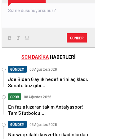
GÖNDER
SON DAKİKA
HABERLERİ
GÜNDEM
08 Ağustos 2026
Joe Biden 6 aylık hedeflerini açıkladı.
Senato buz gibi…
SPOR
08 Ağustos 2026
En fazla kızaran takım Antalyaspor!
Tam 5 futbolcu….
GÜNDEM
08 Ağustos 2026
Norweç silahlı kuvvetleri kadınlardan