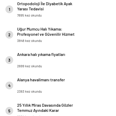
Ortopodoloji İle Diyabetik Ayak
Yarası Tedavisi
1
7895 kez okundu
Uğur Mumcu Halı Yıkama:
Profesyonel ve Güvenilir Hizmet
2
3848 kez okundu
Ankara halı yıkama fiyatları
3
2699 kez okundu
Alanya havalimanı transfer
4
2383 kez okundu
25 Yıllık Miras Davasında Gözler
Temmuz Ayındaki Karar
5
Duruşmasına Çevrildi