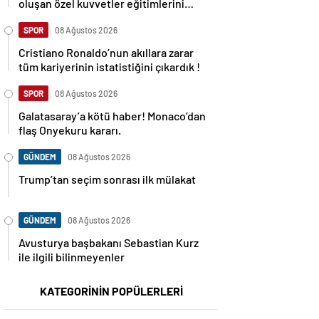
oluşan özel kuvvetler eğitimlerini
başlattı.
SPOR
08 Ağustos 2026
Cristiano Ronaldo’nun akıllara zarar
tüm kariyerinin istatistiğini çıkardık !
SPOR
08 Ağustos 2026
Galatasaray’a kötü haber! Monaco’dan
flaş Onyekuru kararı.
GÜNDEM
08 Ağustos 2026
Trump’tan seçim sonrası ilk mülakat
GÜNDEM
08 Ağustos 2026
Avusturya başbakanı Sebastian Kurz
ile ilgili bilinmeyenler
KATEGORİNİN POPÜLERLERİ