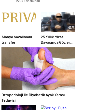
2204 kez okundu
Alanya havalimanı
25 Yıllık Miras
transfer
Davasında Gözler
Temmuz Ayındaki
Karar Duruşmasına
Çevrildi
Ortopodoloji İle Diyabetik Ayak Yarası
Tedavisi