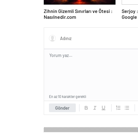
Zihnin Gizemli Sınırları ve Ötesi :
Serjoy : Dijital Medya Ajansı,
Nasılnedir.com
Google 
ve Web 
En az 10 karakter gerekli
Gönder