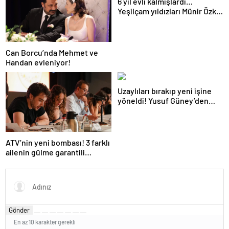
6 yıl evli kalmışlardı…
Yeşilçam yıldızları Münir Özkul
ile Suna Selen’in kızları da
ünlü çıktı!
Can Borcu’nda Mehmet ve
Handan evleniyor!
Uzaylıları bırakıp yeni işine
yöneldi! Yusuf Güney’den
sürpriz kariyer değişikliği!
ATV’nin yeni bombası! 3 farklı
ailenin gülme garantili
hikayesi: “Aile Saadeti!”
Gönder
En az 10 karakter gerekli