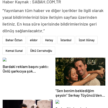
Haber Kaynak : SABAH.COM.TR
“Yayınlanan tüm haber ve diğer içerikler ile ilgili olarak
yasal bildirimlerinizi bize iletişim sayfası üzerinden
iletiniz. En kısa süre içerisinde bildirimlerinize geri
dönüş sağlanılacaktır.”
Bahar Öztan
elidor
Hatay
İstanbul
İzzet Günay
Kemal Sunal
Ülkü Cerrahoğlu
Bardaki reklam başını yaktı:
Ünlü şarkıcıya şok
soruşturma! Haberim yoktu…
“Sen benim beklediğim
şeysin” Serkay Tüyüncü’den
Zeynep Bastık’a aşk dolu 1. yıl
kutlaması!