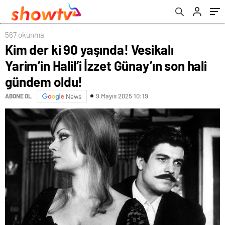
567 okunma
Kim der ki 90 yaşında! Vesikalı
Yarim’in Halil’i İzzet Günay’ın son hali
gündem oldu!
9 Mayıs 2025 10:19
ABONE OL
News