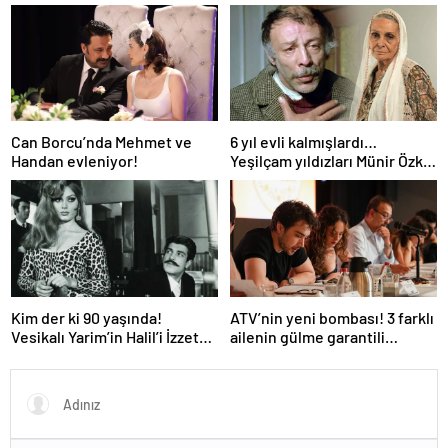
soruşturma! Haberim yoktu…
Zeynep Bastık’a aşk dolu 1. yıl
kutlaması!
Can Borcu’nda Mehmet ve
6 yıl evli kalmışlardı…
Handan evleniyor!
Yeşilçam yıldızları Münir Özkul
ile Suna Selen’in kızları da
ünlü çıktı!
Kim der ki 90 yaşında!
ATV’nin yeni bombası! 3 farklı
Vesikalı Yarim’in Halil’i İzzet
ailenin gülme garantili
Günay’ın son hali gündem
hikayesi: “Aile Saadeti!”
oldu!