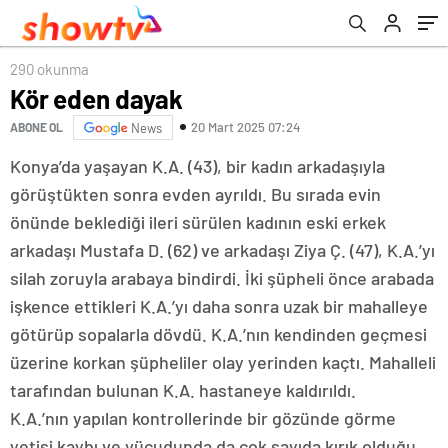
290 okunma
Kör eden dayak
20 Mart 2025 07:24
ABONE OL
News
Konya’da yaşayan K.A. (43), bir kadın arkadaşıyla
görüştükten sonra evden ayrıldı. Bu sırada evin
önünde beklediği ileri sürülen kadının eski erkek
arkadaşı Mustafa D. (62) ve arkadaşı Ziya Ç. (47), K.A.’yı
silah zoruyla arabaya bindirdi. İki şüpheli önce arabada
işkence ettikleri K.A.’yı daha sonra uzak bir mahalleye
götürüp sopalarla dövdü. K.A.’nın kendinden geçmesi
üzerine korkan şüpheliler olay yerinden kaçtı. Mahalleli
tarafından bulunan K.A. hastaneye kaldırıldı.
K.A.’nın yapılan kontrollerinde bir gözünde görme
yetisi kaybı ve vücudunda da çok sayıda kırık olduğu