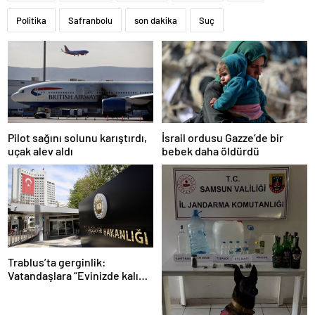
Politika
Safranbolu
son dakika
Suç
Pilot sağını solunu karıştırdı,
İsrail ordusu Gazze’de bir
uçak alev aldı
bebek daha öldürdü
Trablus’ta gerginlik:
Vatandaşlara “Evinizde kalın”
çağrısı