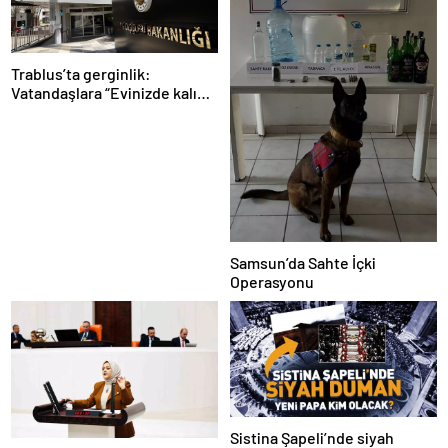
Trablus’ta gerginlik:
Vatandaşlara “Evinizde kalın”
çağrısı
Samsun’da Sahte İçki
Operasyonu
Sistina Şapeli’nde siyah