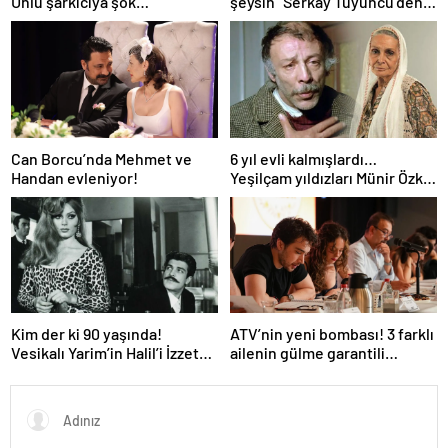
Ünlü şarkıcıya şok
şeysin” Serkay Tüyüncü’den
soruşturma! Haberim yoktu…
Zeynep Bastık’a aşk dolu 1. yıl
kutlaması!
Can Borcu’nda Mehmet ve
6 yıl evli kalmışlardı…
Handan evleniyor!
Yeşilçam yıldızları Münir Özkul
ile Suna Selen’in kızları da
ünlü çıktı!
Kim der ki 90 yaşında!
ATV’nin yeni bombası! 3 farklı
Vesikalı Yarim’in Halil’i İzzet
ailenin gülme garantili
Günay’ın son hali gündem
hikayesi: “Aile Saadeti!”
oldu!