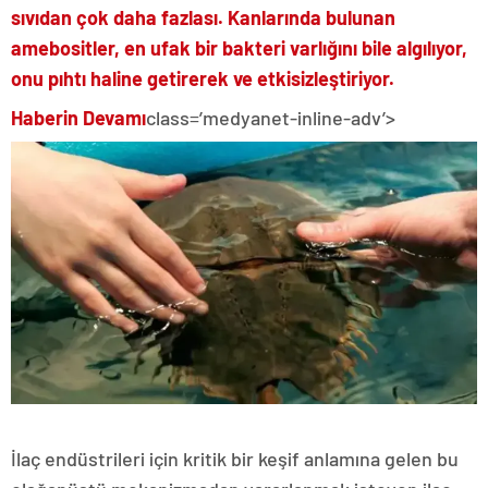
sıvıdan çok daha fazlası. Kanlarında bulunan
amebositler, en ufak bir bakteri varlığını bile algılıyor,
onu pıhtı haline getirerek ve etkisizleştiriyor.
Haberin Devamı
class=’medyanet-inline-adv’>
İlaç endüstrileri için kritik bir keşif anlamına gelen bu