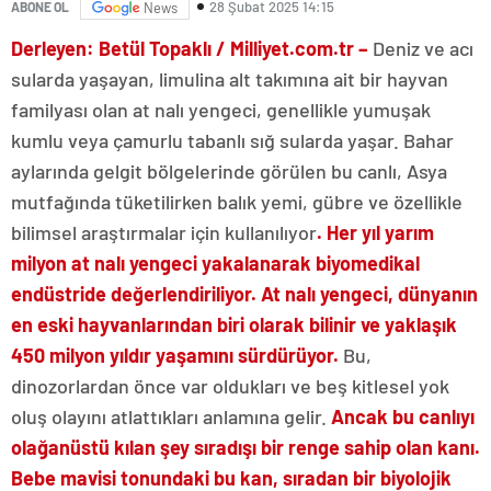
28 Şubat 2025 14:15
ABONE OL
News
Derleyen: Betül Topaklı / Milliyet.com.tr –
Deniz ve acı
sularda yaşayan, limulina alt takımına ait bir hayvan
familyası olan at nalı yengeci, genellikle yumuşak
kumlu veya çamurlu tabanlı sığ sularda yaşar. Bahar
aylarında gelgit bölgelerinde görülen bu canlı, Asya
mutfağında tüketilirken balık yemi, gübre ve özellikle
bilimsel araştırmalar için kullanılıyor
. Her yıl yarım
milyon at nalı yengeci yakalanarak biyomedikal
endüstride değerlendiriliyor. At nalı yengeci, dünyanın
en eski hayvanlarından biri olarak bilinir ve yaklaşık
450 milyon yıldır yaşamını sürdürüyor.
Bu,
dinozorlardan önce var oldukları ve beş kitlesel yok
oluş olayını atlattıkları anlamına gelir.
Ancak bu canlıyı
olağanüstü kılan şey sıradışı bir renge sahip olan kanı.
Bebe mavisi tonundaki bu kan, sıradan bir biyolojik