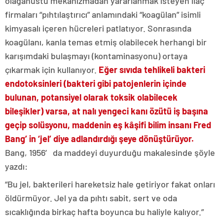
olağanüstü mekanizmadan yararlanmak isteyen ilaç
firmaları “pıhtılaştırıcı” anlamındaki “koagülan” isimli
kimyasalı içeren hücreleri patlatıyor. Sonrasında
koagülanı, kanla temas etmiş olabilecek herhangi bir
karışımdaki bulaşmayı (kontaminasyonu) ortaya
çıkarmak için kullanıyor.
Eğer sıvıda tehlikeli bakteri
endotoksinleri (bakteri gibi patojenlerin içinde
bulunan, potansiyel olarak toksik olabilecek
bileşikler) varsa, at nalı yengeci kanı özütü iş başına
geçip solüsyonu, maddenin eş kâşifi bilim insanı Fred
Bang’ in ‘jel’ diye adlandırdığı şeye dönüştürüyor.
Bang, 1956′ da maddeyi duyurduğu makalesinde şöyle
yazdı:
“Bu jel, bakterileri hareketsiz hale getiriyor fakat onları
öldürmüyor. Jel ya da pıhtı sabit, sert ve oda
sıcaklığında birkaç hafta boyunca bu haliyle kalıyor.”