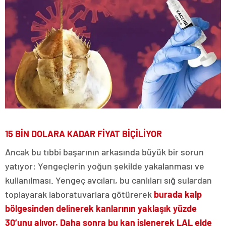
15 BİN DOLARA KADAR FİYAT BİÇİLİYOR
Ancak bu tıbbi başarının arkasında büyük bir sorun
yatıyor: Yengeçlerin yoğun şekilde yakalanması ve
kullanılması. Yengeç avcıları, bu canlıları sığ sulardan
toplayarak laboratuvarlara götürerek
burada kalp
bölgesinden delinerek kanlarının yaklaşık yüzde
30’unu alıyor. Daha sonra bu kan işlenerek LAL elde