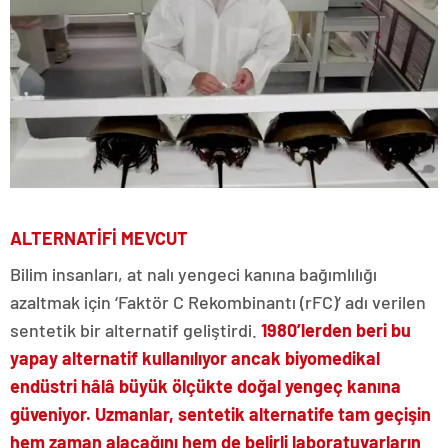
ALTERNATİFİ MEVCUT
Bilim insanları, at nalı yengeci kanına bağımlılığı
azaltmak için ‘Faktör C Rekombinantı (rFC)’ adı verilen
sentetik bir alternatif geliştirdi.
1980’lerden beri bu
yapay alternatif kullanılıyor ancak biyomedikal
endüstri hâlâ büyük ölçükte doğal yengeç kanına
güveniyor. Uzmanlar, sentetik alternatife tam geçişin
hem zaman alacağını hem de belirli laboratuvarların