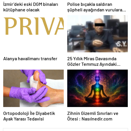
İzmir’deki eski DGM binaları
Polise bıçakla saldıran
kütüphane olacak
şüpheli ayağından vurularak
yakalandı
Alanya havalimanı transfer
25 Yıllık Miras Davasında
Gözler Temmuz Ayındaki
Karar Duruşmasına Çevrildi
Ortopodoloji İle Diyabetik
Zihnin Gizemli Sınırları ve
Ayak Yarası Tedavisi
Ötesi : Nasılnedir.com