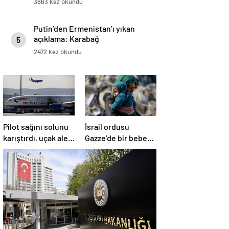
3663 kez okundu
Putin’den Ermenistan’ı yıkan
açıklama: Karabağ
5
Azerbaycan’ın ayrılmaz bir
2472 kez okundu
parçasıdır!
Pilot sağını solunu
İsrail ordusu
karıştırdı, uçak alev
Gazze’de bir bebek
aldı
daha öldürdü