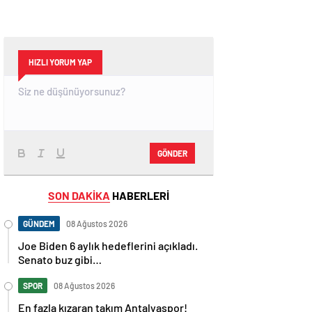
HIZLI YORUM YAP
GÖNDER
SON DAKİKA
HABERLERİ
GÜNDEM
08 Ağustos 2026
Joe Biden 6 aylık hedeflerini açıkladı.
Senato buz gibi…
SPOR
08 Ağustos 2026
En fazla kızaran takım Antalyaspor!