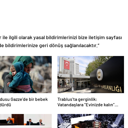
le ilgili olarak yasal bildirimlerinizi bize iletişim sayfası
de bildirimlerinize geri dönüş sağlanılacaktır.”
ordusu Gazze’de bir bebek
Trablus’ta gerginlik:
ldürdü
Vatandaşlara “Evinizde kalın”
çağrısı