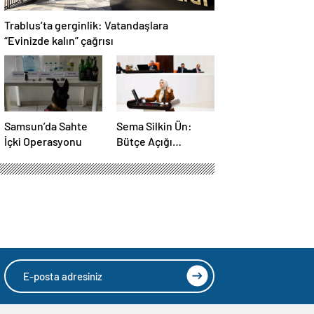
Trablus’ta gerginlik: Vatandaşlara
“Evinizde kalın” çağrısı
Samsun’da Sahte
Sema Silkin Ün:
İçki Operasyonu
Bütçe Açığı
İstihdam Sorunu