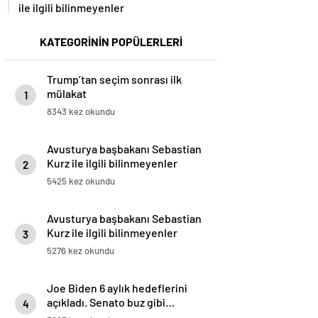
ile ilgili bilinmeyenler
KATEGORİNİN POPÜLERLERİ
Trump’tan seçim sonrası ilk
mülakat
1
8343 kez okundu
Avusturya başbakanı Sebastian
Kurz ile ilgili bilinmeyenler
2
5425 kez okundu
Avusturya başbakanı Sebastian
Kurz ile ilgili bilinmeyenler
3
5276 kez okundu
Joe Biden 6 aylık hedeflerini
açıkladı. Senato buz gibi…
4