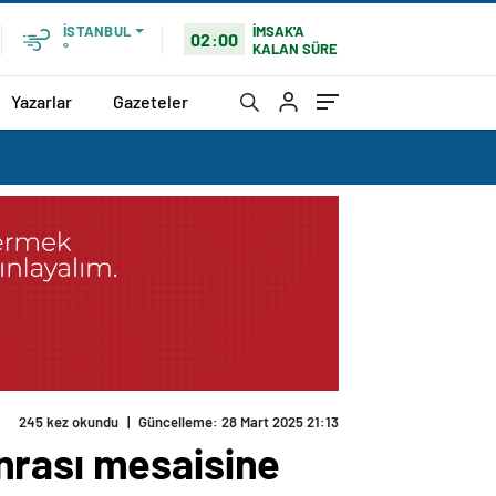
İMSAK'A
İSTANBUL
02:00
KALAN SÜRE
°
Yazarlar
Gazeteler
245 kez okundu
|
Güncelleme: 28 Mart 2025 21:13
nrası mesaisine