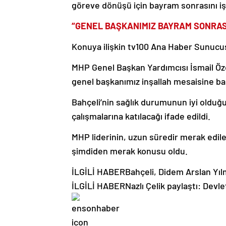
göreve dönüşü için bayram sonrasını işa
“GENEL BAŞKANIMIZ BAYRAM SONRAS
Konuya ilişkin tv100 Ana Haber Sunucusu
MHP Genel Başkan Yardımcısı İsmail Özd
genel başkanımız inşallah mesaisine başl
Bahçeli’nin sağlık durumunun iyi olduğu 
çalışmalarına katılacağı ifade edildi.
MHP liderinin, uzun süredir merak edil
şimdiden merak konusu oldu.
İLGİLİ HABER
Bahçeli, Didem Arslan Yıl
İLGİLİ HABER
Nazlı Çelik paylaştı: Dev