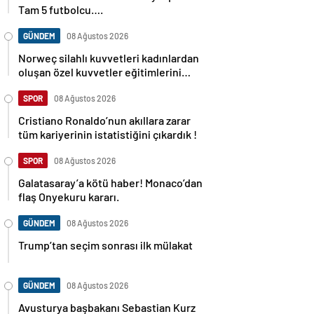
Tam 5 futbolcu….
GÜNDEM
08 Ağustos 2026
Norweç silahlı kuvvetleri kadınlardan
oluşan özel kuvvetler eğitimlerini
başlattı.
SPOR
08 Ağustos 2026
Cristiano Ronaldo’nun akıllara zarar
tüm kariyerinin istatistiğini çıkardık !
SPOR
08 Ağustos 2026
Galatasaray’a kötü haber! Monaco’dan
flaş Onyekuru kararı.
GÜNDEM
08 Ağustos 2026
Trump’tan seçim sonrası ilk mülakat
GÜNDEM
08 Ağustos 2026
Avusturya başbakanı Sebastian Kurz