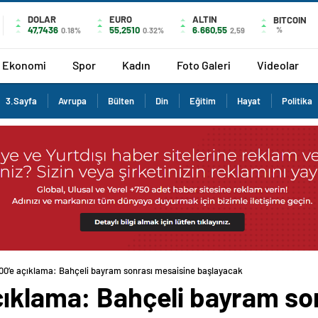
DOLAR
EURO
ALTIN
BITCOIN
47,7436
55,2510
6.660,55
%
0.18%
0.32%
2,59
Ekonomi
Spor
Kadın
Foto Galeri
Videolar
3.Sayfa
Avrupa
Bülten
Din
Eğitim
Hayat
Politika
00’e açıklama: Bahçeli bayram sonrası mesaisine başlayacak
çıklama: Bahçeli bayram so