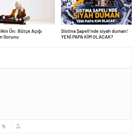
lkin Ün: Bütçe Açığı
Sistina Şapeli’nde siyah duman!
am Sorunu
YENİ PAPA KİM OLACAK?