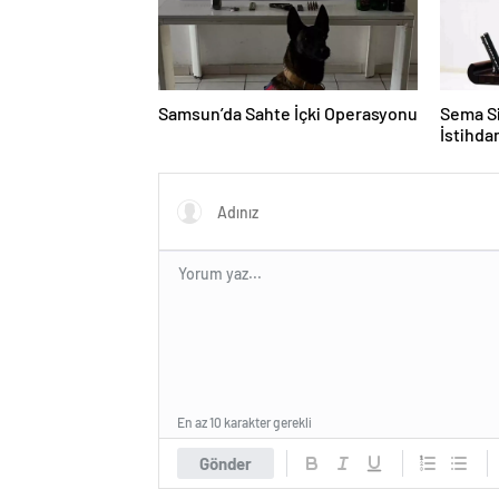
Samsun’da Sahte İçki Operasyonu
Sema Si
İstihd
En az 10 karakter gerekli
Gönder