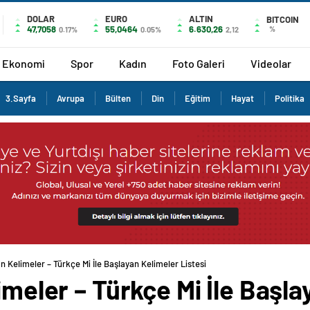
DOLAR
EURO
ALTIN
BITCOIN
47,7058
55,0464
6.630,26
%
0.17%
0.05%
2,12
Ekonomi
Spor
Kadın
Foto Galeri
Videolar
3.Sayfa
Avrupa
Bülten
Din
Eğitim
Hayat
Politika
an Kelimeler – Türkçe Mi İle Başlayan Kelimeler Listesi
limeler – Türkçe Mi İle Başl