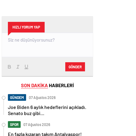
HIZLI YORUM YAP
GÖNDER
SON DAKİKA
HABERLERİ
GÜNDEM
07 Ağustos 2026
Joe Biden 6 aylık hedeflerini açıkladı.
Senato buz gibi…
SPOR
07 Ağustos 2026
En fazla kızaran takım Antalyaspor!