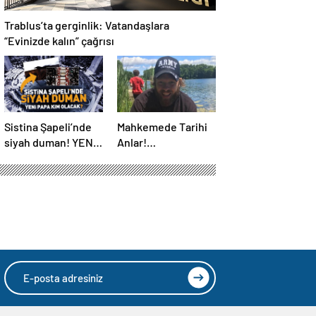
Trablus’ta gerginlik: Vatandaşlara
“Evinizde kalın” çağrısı
Sistina Şapeli’nde
Mahkemede Tarihi
siyah duman! YENİ
Anlar!
PAPA KİM OLACAK?
Öldürüldükten 4 Yıl
Sonra, Katiline
Yapay Zeka ile
Seslendi…