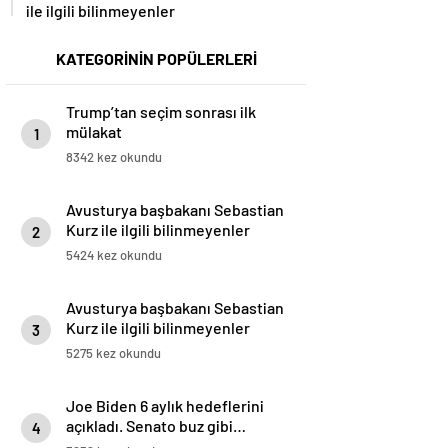
ile ilgili bilinmeyenler
KATEGORİNİN POPÜLERLERİ
Trump’tan seçim sonrası ilk
mülakat
1
8342 kez okundu
Avusturya başbakanı Sebastian
Kurz ile ilgili bilinmeyenler
2
5424 kez okundu
Avusturya başbakanı Sebastian
Kurz ile ilgili bilinmeyenler
3
5275 kez okundu
Joe Biden 6 aylık hedeflerini
açıkladı. Senato buz gibi…
4