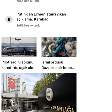
3658 kez okundu
Putin’den Ermenistan’ı yıkan
açıklama: Karabağ
5
Azerbaycan’ın ayrılmaz bir
2469 kez okundu
parçasıdır!
Pilot sağını solunu
İsrail ordusu
karıştırdı, uçak alev
Gazze’de bir bebek
aldı
daha öldürdü