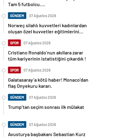
Tam 5 futbolcu….
GÜNDEM
07 Ağustos 2026
Norweç silahlı kuvvetleri kadınlardan
oluşan özel kuvvetler eğitimlerini
başlattı.
SPOR
07 Ağustos 2026
Cristiano Ronaldo’nun akıllara zarar
tüm kariyerinin istatistiğini çıkardık !
SPOR
07 Ağustos 2026
Galatasaray’a kötü haber! Monaco’dan
flaş Onyekuru kararı.
GÜNDEM
07 Ağustos 2026
Trump’tan seçim sonrası ilk mülakat
GÜNDEM
07 Ağustos 2026
Avusturya başbakanı Sebastian Kurz