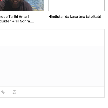
de Tarihi Anlar!
Hindistan’da karartma tatbikatı!
dükten 4 Yıl Sonra,
e Yapay Zeka ile Seslendi…