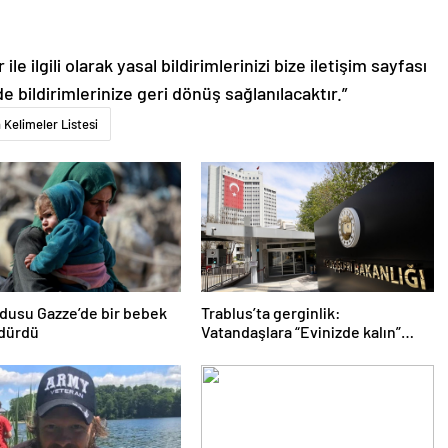
le ilgili olarak yasal bildirimlerinizi bize iletişim sayfası
de bildirimlerinize geri dönüş sağlanılacaktır.”
 Kelimeler Listesi
ordusu Gazze’de bir bebek
Trablus’ta gerginlik:
ldürdü
Vatandaşlara “Evinizde kalın”
çağrısı