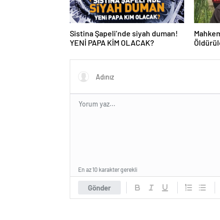
Sistina Şapeli’nde siyah duman!
Mahkeme
YENİ PAPA KİM OLACAK?
Öldürül
Katilin
En az 10 karakter gerekli
Gönder