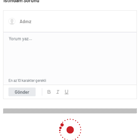
İstihdam Sorunu
En az 10 karakter gerekli
Gönder
262 okunma
Fransa’yı sarsan tecavüz davasında