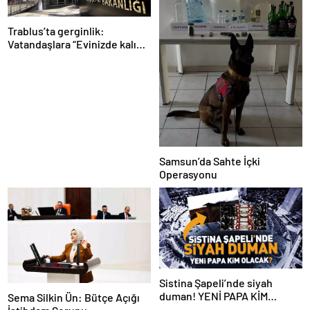
Trablus’ta gerginlik:
Vatandaşlara “Evinizde kalın”
çağrısı
Samsun’da Sahte İçki
Operasyonu
Sistina Şapeli’nde siyah
duman! YENİ PAPA KİM
Sema Silkin Ün: Bütçe Açığı
OLACAK?