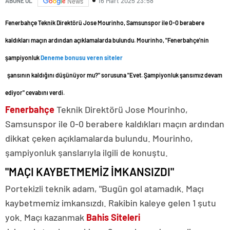
16 Mart 2025 23:58
ABONE OL
News
Fenerbahçe Teknik Direktörü Jose Mourinho, Samsunspor ile 0-0 berabere
kaldıkları maçın ardından açıklamalarda bulundu. Mourinho, "Fenerbahçe'nin
şampiyonluk
Deneme bonusu veren siteler
şansının kaldığını düşünüyor mu?" sorusuna "Evet. Şampiyonluk şansımız devam
ediyor" cevabını verdi.
Fenerbahçe
Teknik Direktörü Jose Mourinho,
Samsunspor ile 0-0 berabere kaldıkları maçın ardından
dikkat çeken açıklamalarda bulundu. Mourinho,
şampiyonluk şanslarıyla ilgili de konuştu.
"MAÇI KAYBETMEMİZ İMKANSIZDI"
Portekizli teknik adam, "Bugün gol atamadık. Maçı
kaybetmemiz imkansızdı. Rakibin kaleye gelen 1 şutu
yok. Maçı kazanmak
Bahis Siteleri