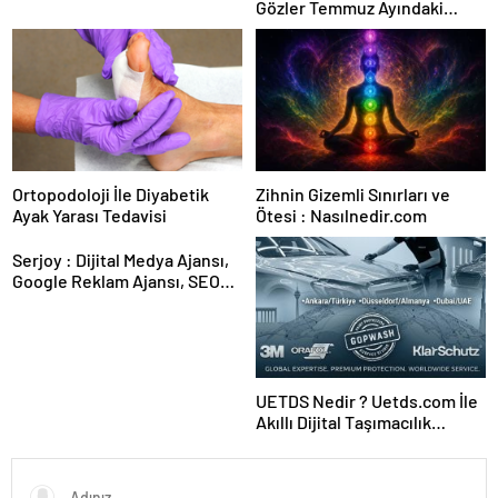
Gözler Temmuz Ayındaki
Karar Duruşmasına Çevrildi
Ortopodoloji İle Diyabetik
Zihnin Gizemli Sınırları ve
Ayak Yarası Tedavisi
Ötesi : Nasılnedir.com
Serjoy : Dijital Medya Ajansı,
Google Reklam Ajansı, SEO
Ajansı ve Web Tasarım Ajansı
UETDS Nedir ? Uetds.com İle
Akıllı Dijital Taşımacılık
Yazılımı