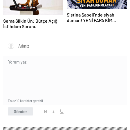
Sistina Şapeli’nde siyah
duman! YENİ PAPA KİM
Sema Silkin Ün: Bütçe Açığı
OLACAK?
İstihdam Sorunu
En az 10 karakter gerekli
Gönder