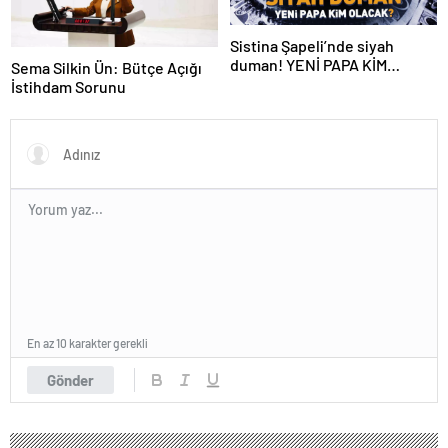
Sistina Şapeli’nde siyah
duman! YENİ PAPA KİM
Sema Silkin Ün: Bütçe Açığı
OLACAK?
İstihdam Sorunu
En az 10 karakter gerekli
Gönder