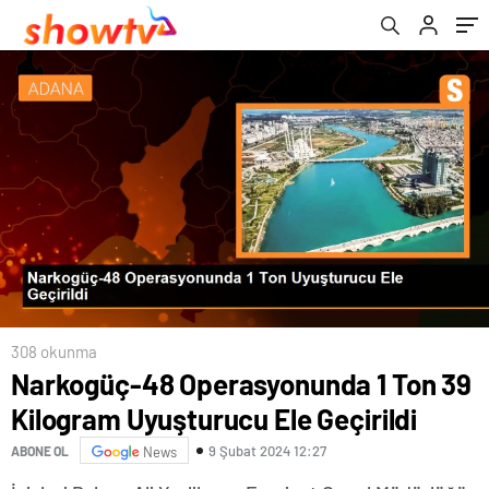
308 okunma
Narkogüç-48 Operasyonunda 1 Ton 39
Kilogram Uyuşturucu Ele Geçirildi
9 Şubat 2024 12:27
ABONE OL
News