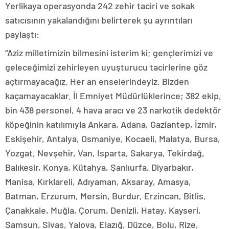
Yerlikaya operasyonda 242 zehir taciri ve sokak
satıcısının yakalandığını belirterek şu ayrıntıları
paylaştı:
“Aziz milletimizin bilmesini isterim ki; gençlerimizi ve
geleceğimizi zehirleyen uyuşturucu tacirlerine göz
açtırmayacağız. Her an enselerindeyiz. Bizden
kaçamayacaklar. İl Emniyet Müdürlüklerince; 382 ekip,
bin 438 personel, 4 hava aracı ve 23 narkotik dedektör
köpeğinin katılımıyla Ankara, Adana, Gaziantep, İzmir,
Eskişehir, Antalya, Osmaniye, Kocaeli, Malatya, Bursa,
Yozgat, Nevşehir, Van, Isparta, Sakarya, Tekirdağ,
Balıkesir, Konya, Kütahya, Şanlıurfa, Diyarbakır,
Manisa, Kırklareli, Adıyaman, Aksaray, Amasya,
Batman, Erzurum, Mersin, Burdur, Erzincan, Bitlis,
Çanakkale, Muğla, Çorum, Denizli, Hatay, Kayseri,
Samsun, Sivas, Yalova, Elazığ, Düzce, Bolu, Rize,