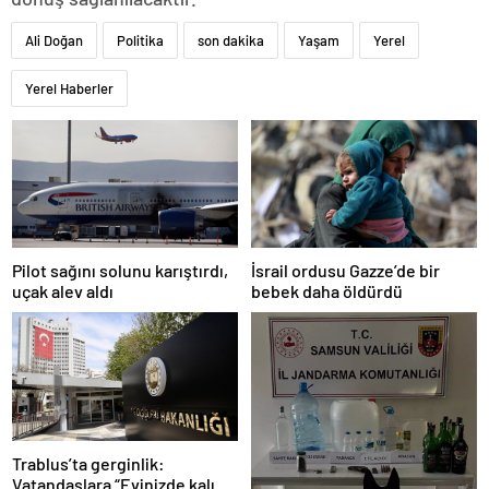
Ali Doğan
Politika
son dakika
Yaşam
Yerel
Yerel Haberler
Pilot sağını solunu karıştırdı,
İsrail ordusu Gazze’de bir
uçak alev aldı
bebek daha öldürdü
Trablus’ta gerginlik:
Vatandaşlara “Evinizde kalın”