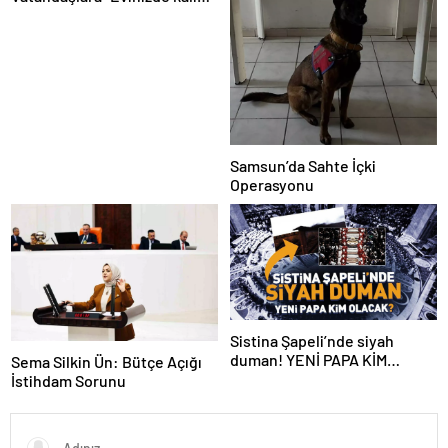
çağrısı
Samsun’da Sahte İçki
Operasyonu
Sistina Şapeli’nde siyah
duman! YENİ PAPA KİM
Sema Silkin Ün: Bütçe Açığı
OLACAK?
İstihdam Sorunu