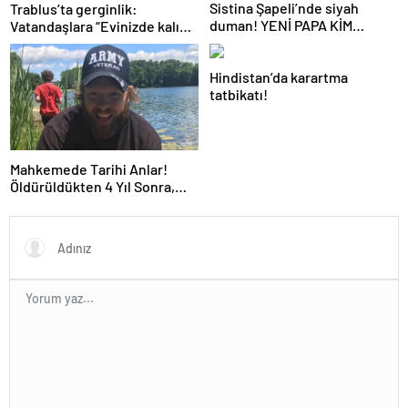
Sistina Şapeli’nde siyah
Trablus’ta gerginlik:
duman! YENİ PAPA KİM
Vatandaşlara “Evinizde kalın”
OLACAK?
çağrısı
Hindistan’da karartma
tatbikatı!
Mahkemede Tarihi Anlar!
Öldürüldükten 4 Yıl Sonra,
Katiline Yapay Zeka ile
Seslendi…