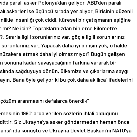
yıda paralı asker Polonya’dan geliyor, ABD’den paralı
alı askerler ise üçüncü sırada yer alıyor. Birisinin düzenli
likle insanlığı çok ciddi, küresel bir çatışmanın eşiğine
ar mı? Ne için? Topraklarınızdan binlerce kilometre
Sınırla ilgili sorunlarınız var, göçle ilgili sorunlarınız
li sorunlarınız var. Yapacak daha iyi bir işin yok, o halde
 müzakere etmek daha iyi olmaz mıydı? Bugün gelişen
in sonuna kadar savaşacağının farkına vararak bir
slında sağduyuya dönün, ülkemize ve çıkarlarına saygı
yın. Bana öyle geliyor ki bu çok daha akıllıca” ifadelerini
la çözüm aranmasını defalarca önerdik”
esinin 1990’larda verilen sözlerin ihlali olduğunu
 tehdittir. Siz Ukrayna’ya asker göndermeden hemen önce
ansı’nda konuştu ve Ukrayna Devlet Başkanı’nı NATO’ya