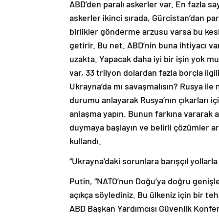
ABD’den paralı askerler var. En fazla sa
askerler ikinci sırada, Gürcistan’dan par
birlikler gönderme arzusu varsa bu kesin
getirir. Bu net. ABD’nin buna ihtiyacı v
uzakta. Yapacak daha iyi bir işin yok mu?. 
var, 33 trilyon dolardan fazla borçla ilgi
Ukrayna’da mı savaşmalısın? Rusya ile
durumu anlayarak Rusya’nın çıkarları iç
anlaşma yapın. Bunun farkına vararak a
duymaya başlayın ve belirli çözümler ara
kullandı.
“Ukrayna’daki sorunlara barışçıl yollar
Putin, “NATO’nun Doğu’ya doğru genişlem
açıkça söylediniz. Bu ülkeniz için bir
ABD Başkan Yardımcısı Güvenlik Konfer