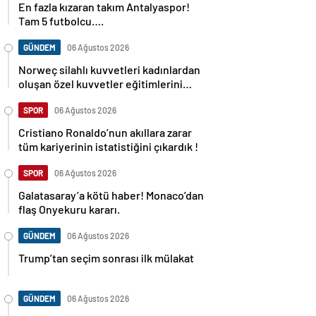
En fazla kızaran takım Antalyaspor!
Tam 5 futbolcu….
GÜNDEM
06 Ağustos 2026
Norweç silahlı kuvvetleri kadınlardan
oluşan özel kuvvetler eğitimlerini
başlattı.
SPOR
06 Ağustos 2026
Cristiano Ronaldo’nun akıllara zarar
tüm kariyerinin istatistiğini çıkardık !
SPOR
06 Ağustos 2026
Galatasaray’a kötü haber! Monaco’dan
flaş Onyekuru kararı.
GÜNDEM
06 Ağustos 2026
Trump’tan seçim sonrası ilk mülakat
GÜNDEM
06 Ağustos 2026