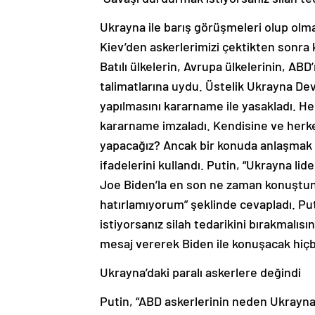
Ukrayna ile barış görüşmeleri olup olm
Kiev’den askerlerimizi çektikten sonra k
Batılı ülkelerin, Avrupa ülkelerinin, A
talimatlarına uydu. Üstelik Ukrayna Dev
yapılmasını kararname ile yasakladı. H
kararname imzaladı. Kendisine ve herk
yapacağız? Ancak bir konuda anlaşmak i
ifadelerini kullandı. Putin, “Ukrayna lid
Joe Biden’la en son ne zaman konuştu
hatırlamıyorum” şeklinde cevapladı. P
istiyorsanız silah tedarikini bırakmalısı
mesaj vererek Biden ile konuşacak hiçbi
Ukrayna’daki paralı askerlere değindi
Putin, “ABD askerlerinin neden Ukrayn