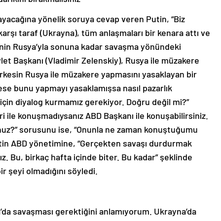
ayacağına yönelik soruya cevap veren Putin, “Biz
arşı taraf (Ukrayna), tüm anlaşmaları bir kenara attı ve
BD’nin Rusya’yla sonuna kadar savaşma yönündeki
let Başkanı (Vladimir Zelenskiy), Rusya ile müzakere
erkesin Rusya ile müzakere yapmasını yasaklayan bir
ese bunu yapmayı yasaklamışsa nasıl pazarlık
çin diyalog kurmamız gerekiyor. Doğru değil mi?”
eri ile konuşmadıysanız ABD Başkanı ile konuşabilirsiniz.
nuz?” sorusunu ise, “Onunla ne zaman konuştuğumu
utin ABD yönetimine, “Gerçekten savaşı durdurmak
nız. Bu, birkaç hafta içinde biter. Bu kadar” şeklinde
r şeyi olmadığını söyledi.
a’da savaşması gerektiğini anlamıyorum. Ukrayna’da