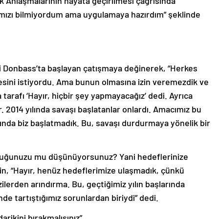
k Anlaşmalarının hayata geçirilmesi çağrısında
ımızı bilmiyordum ama uygulamaya hazırdım” şeklinde
i Donbass’ta başlayan çatışmaya değinerek, “Herkes
sini istiyordu. Ama bunun olmasına izin veremezdik ve
tarafı ‘Hayır, hiçbir şey yapmayacağız’ dedi. Ayrıca
ar. 2014 yılında savaşı başlatanlar onlardı. Amacımız bu
ında biz başlatmadık. Bu, savaşı durdurmaya yönelik bir
rduğunuzu mu düşünüyorsunuz? Yani hedeflerinize
in, “Hayır, henüz hedeflerimize ulaşmadık, çünkü
ilerden arındırma. Bu, geçtiğimiz yılın başlarında
e tartıştığımız sorunlardan biriydi” dedi.
arikini bırakmalısınız”