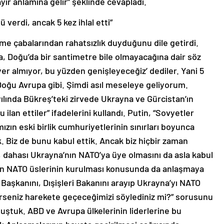
yır anlamına gelir” şeklinde cevapladı.
erdi, ancak 5 kez ihlal etti”
e çabalarından rahatsızlık duyduğunu dile getirdi.
, Doğu’da bir santimetre bile olmayacağına dair söz
yer almıyor, bu yüzden genişleyeceğiz’ dediler. Yani 5
 Doğu Avrupa gibi. Şimdi asıl meseleye geliyorum.
ılında Bükreş’teki zirvede Ukrayna ve Gürcistan’ın
 ilan ettiler” ifadelerini kullandı. Putin, “Sovyetler
mızın eski birlik cumhuriyetlerinin sınırları boyunca
 Biz de bunu kabul ettik. Ancak biz hiçbir zaman
dahası Ukrayna’nın NATO’ya üye olmasını da asla kabul
en NATO üslerinin kurulması konusunda da anlaşmaya
 Başkanını, Dışişleri Bakanını arayıp Ukrayna’yı NATO
rseniz harekete geçeceğimizi söylediniz mi?” sorusunu
ştuk. ABD ve Avrupa ülkelerinin liderlerine bu