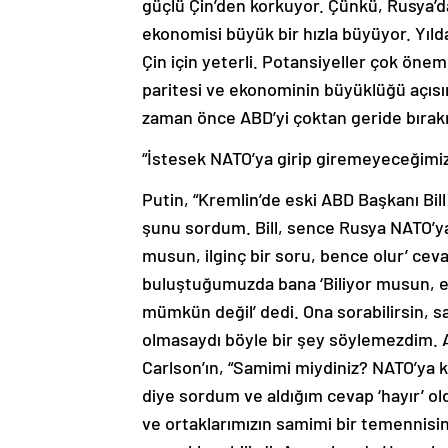
güçlü Çin’den korkuyor. Çünkü, Rusya’da
ekonomisi büyük bir hızla büyüyor. Yıld
Çin için yeterli. Potansiyeller çok önem
paritesi ve ekonominin büyüklüğü açı
zaman önce ABD’yi çoktan geride bırak
“İstesek NATO’ya girip giremeyeceğimi
Putin, “Kremlin’de eski ABD Başkanı Bill
şunu sordum. Bill, sence Rusya NATO’ya 
musun, ilginç bir soru, bence olur’ ce
buluştuğumuzda bana ‘Biliyor musun, eki
mümkün değil’ dedi. Ona sorabilirsin, s
olmasaydı böyle bir şey söylemezdim. Ar
Carlson’ın, “Samimi miydiniz? NATO’ya k
diye sordum ve aldığım cevap ‘hayır’ ol
ve ortaklarımızın samimi bir temennisi