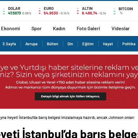
DOLAR
EURO
ALTIN
BITCOIN
47,5973
54,9530
6.486,74
%
0.06%
-0.14%
-0,14
Ekonomi
Spor
Kadın
Foto Galeri
Videolar
3.Sayfa
Avrupa
Bülten
Din
Eğitim
Hayat
Politika
yna heyeti İstanbul’da barış belgesi imzalamaya hazırdı, ancak Johnson onları
yeti İstanbul’da barış belg