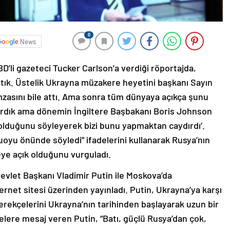
0
News
D’li gazeteci Tucker Carlson’a verdiği röportajda,
ştık. Üstelik Ukrayna müzakere heyetini başkanı Sayın
mzasını bile attı. Ama sonra tüm dünyaya açıkça şunu
zırdık ama dönemin İngiltere Başbakanı Boris Johnson
 olduğunu söyleyerek bizi bunu yapmaktan caydırdı’.
oyu önünde söyledi” ifadelerini kullanarak Rusya’nın
ye açık olduğunu vurguladı.
evlet Başkanı Vladimir Putin ile Moskova’da
ternet sitesi üzerinden yayınladı. Putin, Ukrayna’ya karşı
gerekçelerini Ukrayna’nın tarihinden başlayarak uzun bir
kelere mesaj veren Putin, “Batı, güçlü Rusya’dan çok,