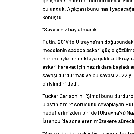
gelişmelerin derhal durdurulması, Mins
bulunduk. Açıkçası bunu nasıl yapacağ
konuştu.
“Savaşı biz başlatmadık”
Putin, 2014’te Ukrayna’nın doğusundak
meselenin sadece askeri güçle çözülme
durum öyle bir noktaya geldi ki Ukrayna 
askeri harekat için hazırlıklara başladıl
savaşı durdurmak ve bu savaşı 2022 yıl
girişimdir” dedi.
Tucker Carlson’ın, “Şimdi bunu durdu
ulaştınız mı?” sorusunu cevaplayan Put
hedeflerimizden biri de (Ukrayna’yı) Naz
İstanbul’da sona eren müzakere sürecind
“Savaşı durdurmak istiyorsanız silah ted