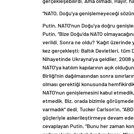
gerçekleşebilirdi. Ama olmadı. Hayır, ha
“NATO, Doğu’ya genişlemeyeceği sözünü v
Putin, NATO’nun Doğu’ya doğru genişlem
Putin, “Bize Doğu’da NATO olmayacağına
verildi. Sonra ne oldu? ‘Kağıt üzerinde 
kez gerçekleşti; Baltık Devletleri, tüm
Nihayetinde Ukrayna’ya geldiler. 2008 y
NATO’ya katılım kapılarının açık olduğunu
Birliği’nin dağılmasından sonra sınırları
olması gerektiği konusunda hemfikirdik.
NATO’nun genişlemesini kabul etmedik, 
etmedik. Biz, orada bizimle görüşmed
varmadık” dedi. Tucker Carlson’ın, “ABD
güçleriyle askerileştirmeye devam ede
cevaplayan Putin, “Bunu her zaman konu