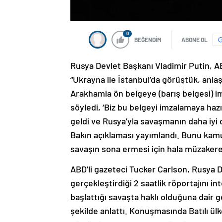
0
BEĞENDİM
ABONE OL
Rusya Devlet Başkanı Vladimir Putin, AB
“Ukrayna ile İstanbul’da görüştük, anla
Arakhamia ön belgeye (barış belgesi) i
söyledi, ‘Biz bu belgeyi imzalamaya ha
geldi ve Rusya’yla savaşmanın daha iyi
Bakın açıklaması yayımlandı. Bunu kamu
savaşın sona ermesi için hala müzakere
ABD’li gazeteci Tucker Carlson, Rusya D
gerçekleştirdiği 2 saatlik röportajını in
başlattığı savaşta haklı olduğuna dair 
şekilde anlattı. Konuşmasında Batılı ül