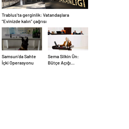
Trablus’ta gerginlik: Vatandaşlara
“Evinizde kalın” çağrısı
Samsun’da Sahte
Sema Silkin Ün:
İçki Operasyonu
Bütçe Açığı
İstihdam Sorunu