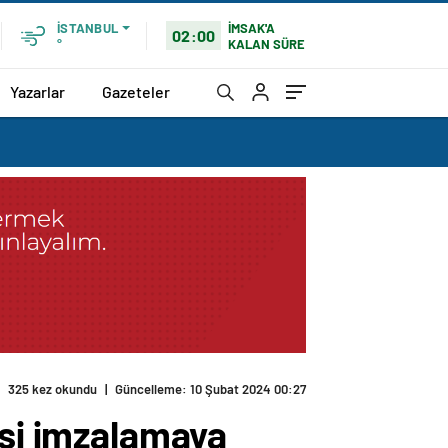
İMSAK'A
İSTANBUL
02:00
KALAN SÜRE
°
Yazarlar
Gazeteler
325 kez okundu
|
Güncelleme: 10 Şubat 2024 00:27
esi imzalamaya