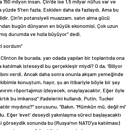
 150 milyon insan, Çin’de ise 1,5 milyar nüfus var ve
a yüzde 5’ten fazla. Eskiden daha da fazlaydı. Ama bu
lidir. Çin’in potansiyeli muazzam, satın alma gücü
sından bugün dünyanın en büyük ekonomisi. Çok uzun
mış durumda ve hızla büyüyor” dedi.
zi sordum”
 Clinton ile burada, yan odada yapılan bir toplantıda ona
katılmak isteseydi bu gerçekleşir miydi? O da, ‘Biliyor
vabını verdi. Ancak daha sonra onunla akşam yemeğinde
bimle konuştum, hayır, şu an itibariyle böyle bir şey
anırım röportajımızı izleyecek, onaylayacaktır. Eğer öyle
tık bu imkansız” ifadelerini kullandı. Putin, Tucker
atılır mıydınız?” sorusunu, “Bakın, ‘Mümkün mü, değil mi’
du. Eğer ‘evet’ deseydi yakınlaşma süreci başlayacaktı
ni görseydik sonunda bu (Rusya’nın NATO’ya katılması)