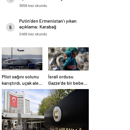
3658 kez okundu
Putin’den Ermenistan’ı yıkan
açıklama: Karabağ
5
Azerbaycan’ın ayrılmaz bir
2468 kez okundu
parçasıdır!
Pilot sağını solunu
İsrail ordusu
karıştırdı, uçak alev
Gazze’de bir bebek
aldı
daha öldürdü