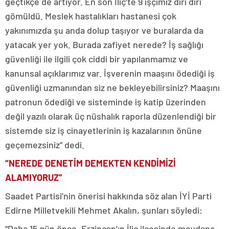
geçtikçe de artıyor. En son İliç’te 9 işçimiz diri diri
gömüldü. Meslek hastalıkları hastanesi çok
yakınımızda şu anda dolup taşıyor ve buralarda da
yatacak yer yok. Burada zafiyet nerede? İş sağlığı
güvenliği ile ilgili çok ciddi bir yapılanmamız ve
kanunsal açıklarımız var. İşverenin maaşını ödediği iş
güvenliği uzmanından siz ne bekleyebilirsiniz? Maaşını
patronun ödediği ve sisteminde iş katip üzerinden
değil yazılı olarak üç nüshalık raporla düzenlendiği bir
sistemde siz iş cinayetlerinin iş kazalarının önüne
geçemezsiniz” dedi.
“NEREDE DENETİM DEMEKTEN KENDİMİZİ
ALAMIYORUZ”
Saadet Partisi’nin önerisi hakkında söz alan İYİ Parti
Edirne Milletvekili Mehmet Akalın, şunları söyledi:
“Daha 15 gün önce, Erzincan’ın İliç ilçesinde meydana