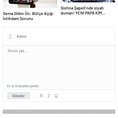
Sistina Şapeli’nde siyah
duman! YENİ PAPA KİM
Sema Silkin Ün: Bütçe Açığı
OLACAK?
İstihdam Sorunu
En az 10 karakter gerekli
Gönder