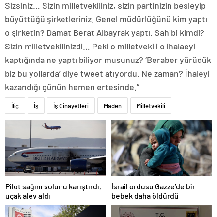
Sizsiniz… Sizin milletvekiliniz, sizin partinizin besleyip
büyüttüğü şirketleriniz. Genel müdürlüğünü kim yaptı
o şirketin? Damat Berat Albayrak yaptı. Sahibi kimdi?
Sizin milletvekilinizdi… Peki o milletvekili o ihalaeyi
kaptığında ne yaptı biliyor musunuz? ‘Beraber yürüdük
biz bu yollarda’ diye tweet atıyordu. Ne zaman? İhaleyi
kazandığı günün hemen ertesinde.”
İliç
İş
İş Cinayetleri
Maden
Milletvekili
Pilot sağını solunu karıştırdı,
İsrail ordusu Gazze’de bir
uçak alev aldı
bebek daha öldürdü