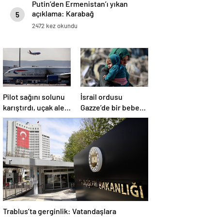
Putin’den Ermenistan’ı yıkan
açıklama: Karabağ
5
Azerbaycan’ın ayrılmaz bir
2472 kez okundu
parçasıdır!
Pilot sağını solunu
İsrail ordusu
karıştırdı, uçak alev
Gazze’de bir bebek
aldı
daha öldürdü
Trablus’ta gerginlik: Vatandaşlara