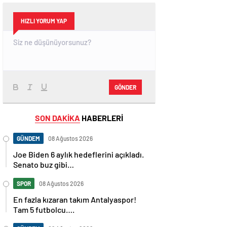
HIZLI YORUM YAP
GÖNDER
SON DAKİKA
HABERLERİ
GÜNDEM
08 Ağustos 2026
Joe Biden 6 aylık hedeflerini açıkladı.
Senato buz gibi…
SPOR
08 Ağustos 2026
En fazla kızaran takım Antalyaspor!
Tam 5 futbolcu….