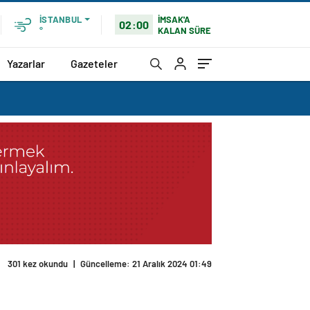
İMSAK'A
İSTANBUL
02:00
KALAN SÜRE
°
Yazarlar
Gazeteler