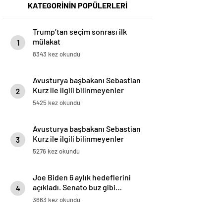
KATEGORİNİN POPÜLERLERİ
Trump’tan seçim sonrası ilk
mülakat
1
8343 kez okundu
Avusturya başbakanı Sebastian
Kurz ile ilgili bilinmeyenler
2
5425 kez okundu
Avusturya başbakanı Sebastian
Kurz ile ilgili bilinmeyenler
3
5276 kez okundu
Joe Biden 6 aylık hedeflerini
açıkladı. Senato buz gibi…
4
3663 kez okundu