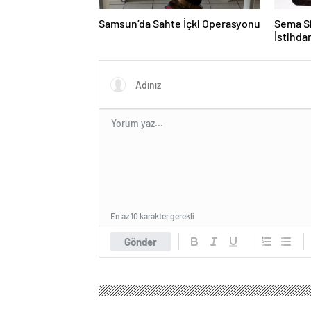
Samsun’da Sahte İçki Operasyonu
Sema Si
İstihd
En az 10 karakter gerekli
Gönder