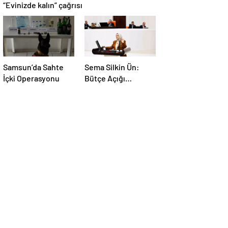
“Evinizde kalın” çağrısı
Samsun’da Sahte
Sema Silkin Ün:
İçki Operasyonu
Bütçe Açığı
İstihdam Sorunu