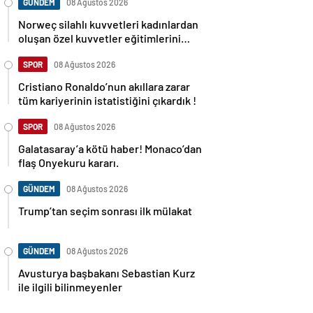
GÜNDEM
08 Ağustos 2026
Norweç silahlı kuvvetleri kadınlardan
oluşan özel kuvvetler eğitimlerini
başlattı.
SPOR
08 Ağustos 2026
Cristiano Ronaldo’nun akıllara zarar
tüm kariyerinin istatistiğini çıkardık !
SPOR
08 Ağustos 2026
Galatasaray’a kötü haber! Monaco’dan
flaş Onyekuru kararı.
GÜNDEM
08 Ağustos 2026
Trump’tan seçim sonrası ilk mülakat
GÜNDEM
08 Ağustos 2026
Avusturya başbakanı Sebastian Kurz
ile ilgili bilinmeyenler