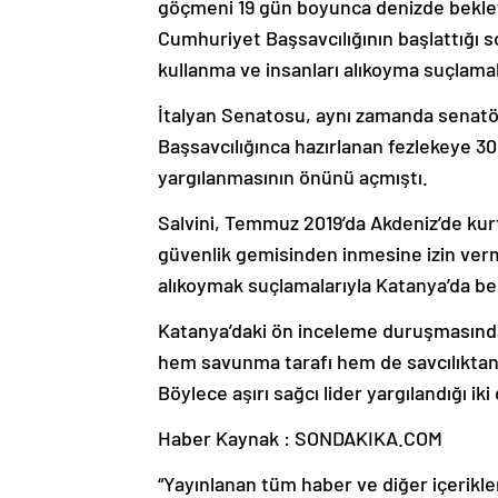
göçmeni 19 gün boyunca denizde beklet
Cumhuriyet Başsavcılığının başlattığı 
kullanma ve insanları alıkoyma suçlamala
İtalyan Senatosu, aynı zamanda senatö
Başsavcılığınca hazırlanan fezlekeye 
yargılanmasının önünü açmıştı.
Salvini, Temmuz 2019’da Akdeniz’de kur
güvenlik gemisinden inmesine izin verm
alıkoymak suçlamalarıyla Katanya’da ben
Katanya’daki ön inceleme duruşmasında
hem savunma tarafı hem de savcılıktan 
Böylece aşırı sağcı lider yargılandığı i
Haber Kaynak : SONDAKIKA.COM
“Yayınlanan tüm haber ve diğer içerikler i