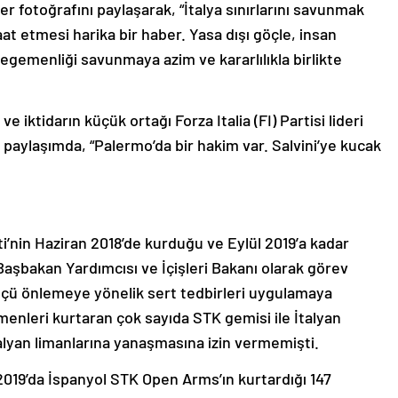
er fotoğrafını paylaşarak, “İtalya sınırlarını savunmak
at etmesi harika bir haber. Yasa dışı göçle, insan
egemenliği savunmaya azim ve kararlılıkla birlikte
e iktidarın küçük ortağı Forza Italia (FI) Partisi lideri
 paylaşımda, “Palermo’da bir hakim var. Salvini’ye kucak
keti’nin Haziran 2018’de kurduğu ve Eylül 2019’a kadar
şbakan Yardımcısı ve İçişleri Bakanı olarak görev
çü önlemeye yönelik sert tedbirleri uygulamaya
enleri kurtaran çok sayıda STK gemisi ile İtalyan
talyan limanlarına yanaşmasına izin vermemişti.
 2019’da İspanyol STK Open Arms’ın kurtardığı 147