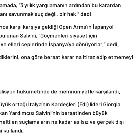
lamada, “3 yıllık yargılamanın ardından bu karardan
nı savunmak suç değil, bir hak.” dedi.
nce karşı karşıya geldiği Open Arms’ın İspanyol
unan Salvini, “Göçmenleri siyaset için
ve elleri ceplerinde İspanya’ya dönüyorlar.” dedi.
iklerini, ona göre beraat kararına itiraz edip etmemeyi
koalisyon hükümetinde de memnuniyetle karşılandı.
ük ortağı İtalya’nın Kardeşleri (FdI) lideri Giorgia
akan Yardımcısı Salvini’nin beraatinden büyük
tilen suçlamaların ne kadar asılsız ve gerçek dışı
i kullandı.