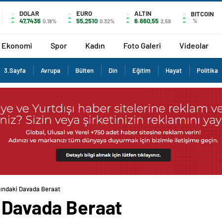
DOLAR
EURO
ALTIN
BITCOIN
47,7436
55,2510
6.660,55
%
0.18%
0.32%
2,59
Ekonomi
Spor
Kadın
Foto Galeri
Videolar
3.Sayfa
Avrupa
Bülten
Din
Eğitim
Hayat
Politika
kındaki Davada Beraat
i Davada Beraat