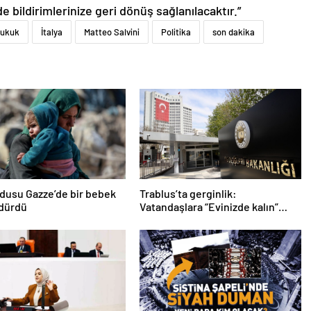
de bildirimlerinize geri dönüş sağlanılacaktır.”
ukuk
İtalya
Matteo Salvini
Politika
son dakika
ordusu Gazze’de bir bebek
Trablus’ta gerginlik:
ldürdü
Vatandaşlara “Evinizde kalın”
çağrısı