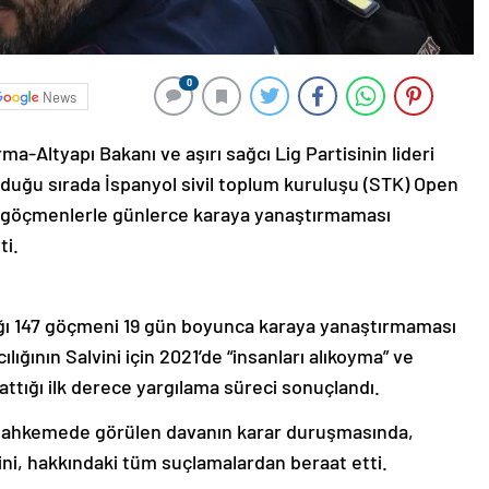
0
News
ma-Altyapı Bakanı ve aşırı sağcı Lig Partisinin lideri
olduğu sırada İspanyol sivil toplum kuruluşu (STK) Open
ğı göçmenlerle günlerce karaya yanaştırmaması
ti.
ğı 147 göçmeni 19 gün boyunca karaya yanaştırmaması
ğının Salvini için 2021’de “insanları alıkoyma” ve
attığı ilk derece yargılama süreci sonuçlandı.
 mahkemede görülen davanın karar duruşmasında,
lvini, hakkındaki tüm suçlamalardan beraat etti.