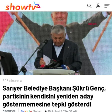
göstermemesine tepki gösterdi
348 okunma
Sarıyer Belediye Başkanı Şükrü Genç,
partisinin kendisini yeniden aday
göstermemesine tepki gösterdi
19 Şubat 2024 00:48
ABONE OL
News