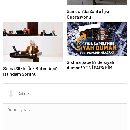
Samsun’da Sahte İçki
Operasyonu
Sistina Şapeli’nde siyah
duman! YENİ PAPA KİM
Sema Silkin Ün: Bütçe Açığı
OLACAK?
İstihdam Sorunu