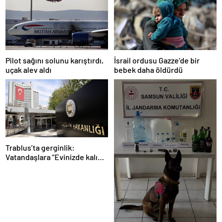
Pilot sağını solunu karıştırdı,
İsrail ordusu Gazze’de bir
uçak alev aldı
bebek daha öldürdü
Trablus’ta gerginlik:
Vatandaşlara “Evinizde kalın”
çağrısı