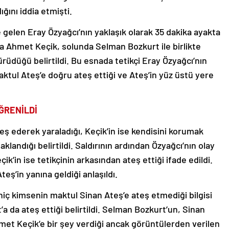
ğını iddia etmişti.
 gelen Eray Özyağcı’nın yaklaşık olarak 35 dakika ayakta
nda Ahmet Keçik, solunda Selman Bozkurt ile birlikte
üdüğü belirtildi. Bu esnada tetikçi Eray Özyağcı’nın
aktul Ateş’e doğru ateş ettiği ve Ateş’in yüz üstü yere
ĞRENİLDİ
eş ederek yaraladığı, Keçik’in ise kendisini korumak
aklandığı belirtildi. Saldırının ardından Özyağcı’nın olay
k’in ise tetikçinin arkasından ateş ettiği ifade edildi.
ş’in yanına geldiği anlaşıldı.
hiç kimsenin maktul Sinan Ateş’e ateş etmediği bilgisi
’a da ateş ettiği belirtildi. Selman Bozkurt’un, Sinan
Ahmet Keçik’e bir şey verdiği ancak görüntülerden verilen