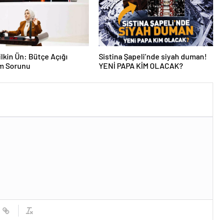
lkin Ün: Bütçe Açığı
Sistina Şapeli’nde siyah duman!
am Sorunu
YENİ PAPA KİM OLACAK?