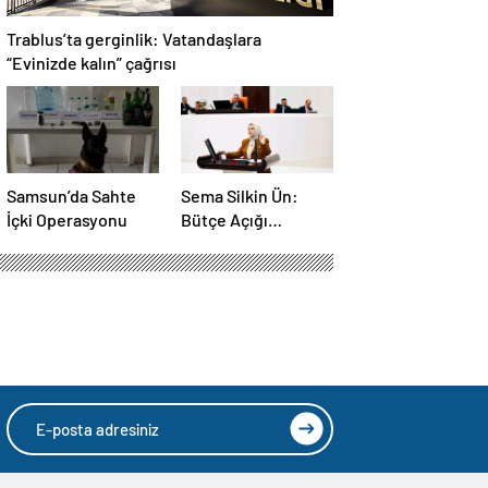
Trablus’ta gerginlik: Vatandaşlara
“Evinizde kalın” çağrısı
Samsun’da Sahte
Sema Silkin Ün:
İçki Operasyonu
Bütçe Açığı
İstihdam Sorunu