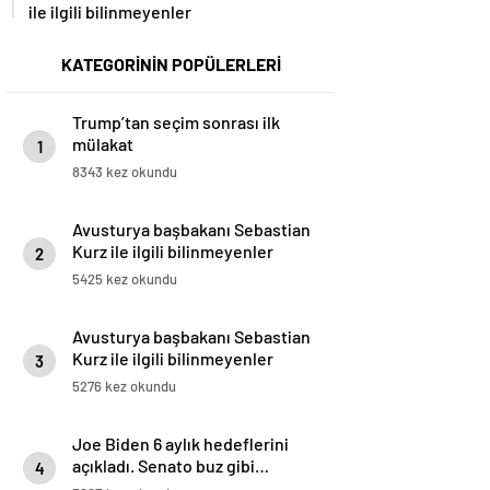
ile ilgili bilinmeyenler
KATEGORİNİN POPÜLERLERİ
Trump’tan seçim sonrası ilk
mülakat
1
8343 kez okundu
Avusturya başbakanı Sebastian
Kurz ile ilgili bilinmeyenler
2
5425 kez okundu
Avusturya başbakanı Sebastian
Kurz ile ilgili bilinmeyenler
3
5276 kez okundu
Joe Biden 6 aylık hedeflerini
açıkladı. Senato buz gibi…
4