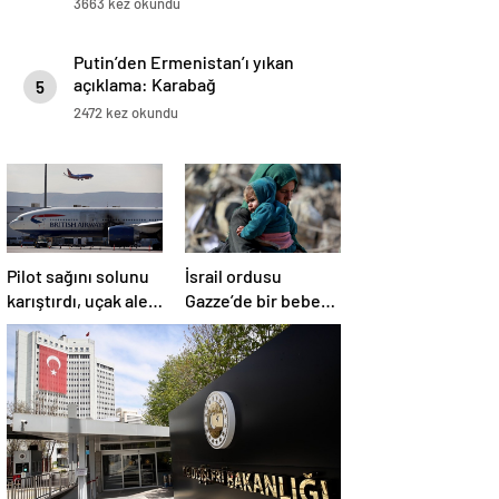
3663 kez okundu
Putin’den Ermenistan’ı yıkan
açıklama: Karabağ
5
Azerbaycan’ın ayrılmaz bir
2472 kez okundu
parçasıdır!
Pilot sağını solunu
İsrail ordusu
karıştırdı, uçak alev
Gazze’de bir bebek
aldı
daha öldürdü