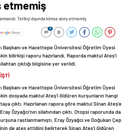
ş etmemiş
0
News
kfı Başkanı ve Hacettepe Üniversitesi Öğretim Üyesi
kin bilirkişi raporu hazırlandı. Raporda maktul Ateş’i
ahtan çıktığı bilgisine yer verildi.
İŞTİ
kfı Başkanı ve Hacettepe Üniversitesi Öğretim Üyesi
işkin dosyada maktul Ateş’i öldüren kurşunların hangi
u ortaya çıktı. Hazırlanan rapora göre maktul Sinan Ateş’e
Eray Özyağcı’nın silahından çıktı. Otopsi raporunda da
 kurşuna rastlanmamıştı. Eray Özyağcı ve Doğukan Çep
in de ateş ettiğini belirterek Sinan Ateş’i öldüren