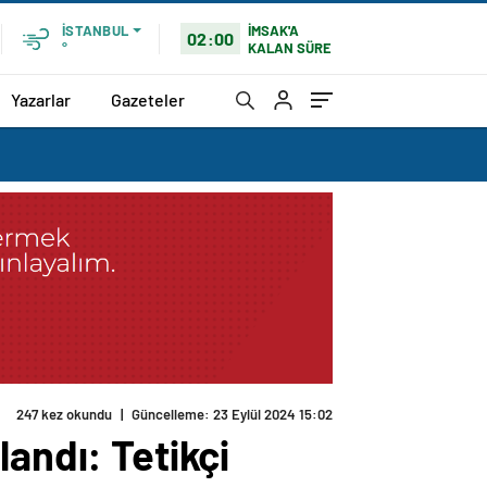
İMSAK'A
İSTANBUL
02:00
KALAN SÜRE
°
Yazarlar
Gazeteler
247 kez okundu
|
Güncelleme: 23 Eylül 2024 15:02
andı: Tetikçi