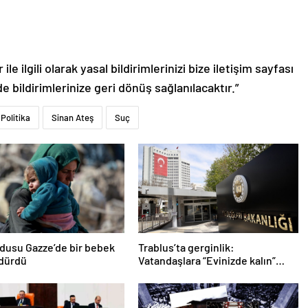
le ilgili olarak yasal bildirimlerinizi bize iletişim sayfası
de bildirimlerinize geri dönüş sağlanılacaktır.”
Politika
Sinan Ateş
Suç
ordusu Gazze’de bir bebek
Trablus’ta gerginlik:
ldürdü
Vatandaşlara “Evinizde kalın”
çağrısı