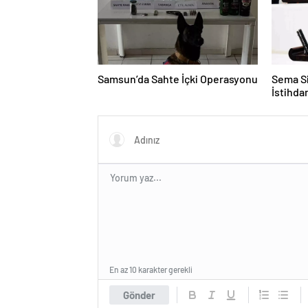
Samsun’da Sahte İçki Operasyonu
Sema Si
İstihd
En az 10 karakter gerekli
Gönder