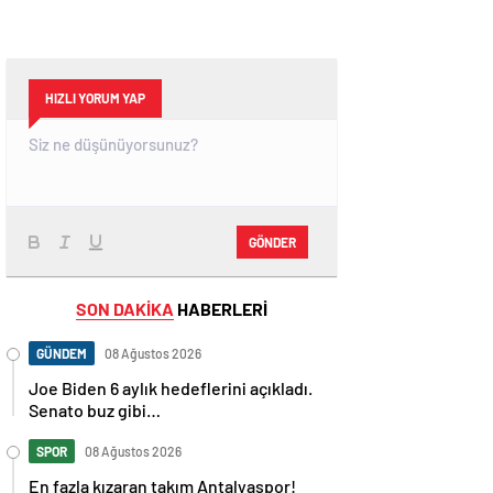
HIZLI YORUM YAP
GÖNDER
SON DAKİKA
HABERLERİ
GÜNDEM
08 Ağustos 2026
Joe Biden 6 aylık hedeflerini açıkladı.
Senato buz gibi…
SPOR
08 Ağustos 2026
En fazla kızaran takım Antalyaspor!