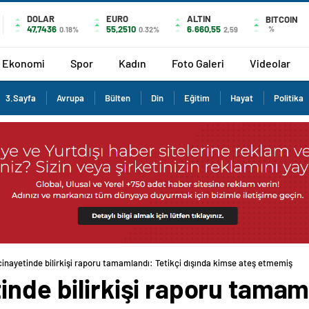
DOLAR
EURO
ALTIN
BITCOIN
47,7436
55,2510
6.660,55
%
0.18%
0.32%
2,59
Ekonomi
Spor
Kadın
Foto Galeri
Videolar
3.Sayfa
Avrupa
Bülten
Din
Eğitim
Hayat
Politika
cinayetinde bilirkişi raporu tamamlandı: Tetikçi dışında kimse ateş etmemiş
inde bilirkişi raporu tamaml