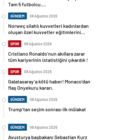
Tam 5 futbolcu….
GÜNDEM
08 Ağustos 2026
Norweç silahlı kuvvetleri kadınlardan
oluşan özel kuvvetler eğitimlerini
başlattı.
SPOR
08 Ağustos 2026
Cristiano Ronaldo’nun akıllara zarar
tüm kariyerinin istatistiğini çıkardık !
SPOR
08 Ağustos 2026
Galatasaray’a kötü haber! Monaco’dan
flaş Onyekuru kararı.
GÜNDEM
08 Ağustos 2026
Trump’tan seçim sonrası ilk mülakat
GÜNDEM
08 Ağustos 2026
Avusturya başbakanı Sebastian Kurz