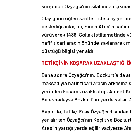
kurşunun Özyağcı’nın silahından çıkmadı
Olay günü öğlen saatlerinde olay yerine
beklediği anlaşıldı. Sinan Ateş’in sağı
yürüyerek 1436. Sokak istikametinde yür
hafif ticari aracın önünde saklanarak m
düştüğü bilgisi yer aldı.
TETİKÇİNİN KOŞARAK UZAKLAŞTIĞI Ö
Daha sonra Özyağcı’nın, Bozkurt’a da at
maksadıyla hafif ticari aracın arkasına s
yerinden koşarak uzaklaştığı, Ahmet Keçi
Bu esnadaysa Bozkurt’un yerde yatan Ate
Raporda, tetikçi Eray Özyağcı dışından 
yer alırken Özyağcı’nın Keçik ve Bozkurt
Ateş’in yattığı yerde eğilir vaziyette 