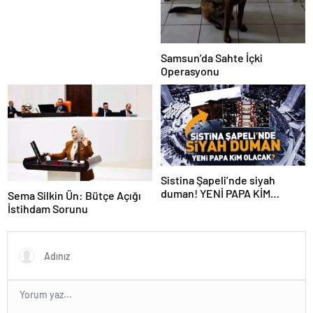
Samsun’da Sahte İçki
Operasyonu
Sistina Şapeli’nde siyah
duman! YENİ PAPA KİM
Sema Silkin Ün: Bütçe Açığı
OLACAK?
İstihdam Sorunu