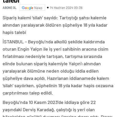
14 Haziran 2024 00:36
ABONE OL
News
Sipariş kalemi ‘silah’ sayıldı: Tartıştığı şahsı kalemle
alnından yaralayarak öldüren şüpheliye 18 yıla kadar
hapis talebi
İSTANBUL – Beyoğlu’nda alkollü şekilde kaldırımda
oturan Engin Yalçın ile iş yeri sahibinin aracına cisim
fırlatılması nedeniyle tartışan, tartışma sırasında
elinde bulunan sipariş kalemiyle Yalçın’ı alnından
yaralayarak ölümüne neden olduğu iddia edilen
şüpheliye dava açıldı. Hazırlanan iddianamede kalem
‘silah’ sayılırken, şüphelinin 18 yıla kadar hapis cezasına
çarptırılması talep edildi.
Beyoğlu’nda 10 Kasım 2023’de iddiaya göre 22
yaşındaki Derviş Karadağ, çalıştığı iş yeri olan
börekçiden gürültü duyması üzerine dışarı çıktı. Dışarı