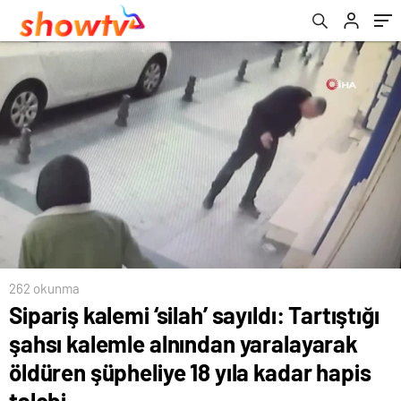
şüpheliye 18 yıla kadar hapis talebi
262 okunma
Sipariş kalemi ‘silah’ sayıldı: Tartıştığı
şahsı kalemle alnından yaralayarak
öldüren şüpheliye 18 yıla kadar hapis
talebi