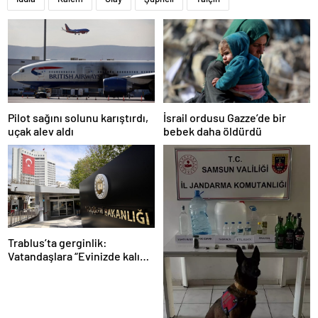
Pilot sağını solunu karıştırdı,
İsrail ordusu Gazze’de bir
uçak alev aldı
bebek daha öldürdü
Trablus’ta gerginlik:
Vatandaşlara “Evinizde kalın”
çağrısı