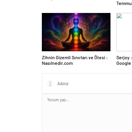
Temmuz
Duruşma
Zihnin Gizemli Sınırları ve Ötesi :
Serjoy : Dijital Medya Ajansı,
Nasılnedir.com
Google 
ve Web 