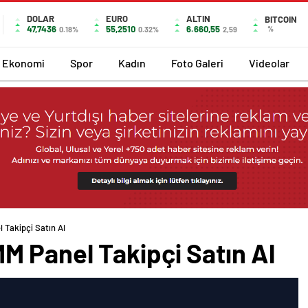
DOLAR
EURO
ALTIN
BITCOIN
47,7436
55,2510
6.660,55
%
0.18%
0.32%
2,59
Ekonomi
Spor
Kadın
Foto Galeri
Videolar
Takipçi Satın Al
 Panel Takipçi Satın Al