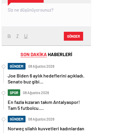
GÖNDER
SON DAKİKA
HABERLERİ
GÜNDEM
08 Ağustos 2026
Joe Biden 6 aylık hedeflerini açıkladı.
Senato buz gibi…
SPOR
08 Ağustos 2026
En fazla kızaran takım Antalyaspor!
Tam 5 futbolcu….
GÜNDEM
08 Ağustos 2026
Norweç silahlı kuvvetleri kadınlardan