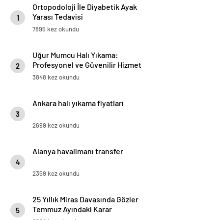
Ortopodoloji İle Diyabetik Ayak
Yarası Tedavisi
1
7895 kez okundu
Uğur Mumcu Halı Yıkama:
Profesyonel ve Güvenilir Hizmet
2
3848 kez okundu
Ankara halı yıkama fiyatları
3
2699 kez okundu
Alanya havalimanı transfer
4
2359 kez okundu
25 Yıllık Miras Davasında Gözler
Temmuz Ayındaki Karar
5
Duruşmasına Çevrildi