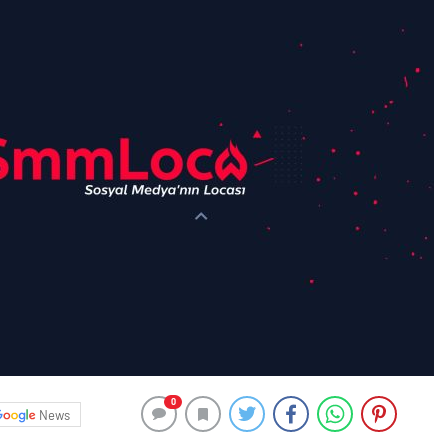
0
News