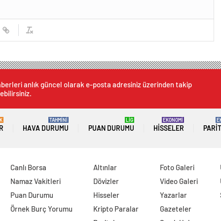
berleri anlık güncel olarak e-posta adresiniz üzerinden takip
ebilirsiniz.
K
TAHMİNİ
LİG
EKONOMİ
E
R
HAVA DURUMU
PUAN DURUMU
HISSELER
PARI
Canlı Borsa
Altınlar
Foto Galeri
Namaz Vakitleri
Dövizler
Video Galeri
Puan Durumu
Hisseler
Yazarlar
Örnek Burç Yorumu
Kripto Paralar
Gazeteler