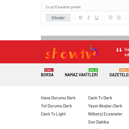
En az 10 karakter gerekli
Gönder
Ha
ed
CANLI
ANLIK
GÜNLÜ
BORSA
NAMAZ VAKITLERI
GAZETELE
Hava Durumu Dark
Canlı Tv Dark
Yol Durumu Dark
Yayın Akışları Dark
Canlı Tv Light
Nöbetçi Eczaneler
Son Dakika