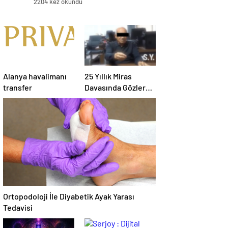
2204 kez okundu
Alanya havalimanı
25 Yıllık Miras
transfer
Davasında Gözler
Temmuz Ayındaki
Karar Duruşmasına
Çevrildi
Ortopodoloji İle Diyabetik Ayak Yarası
Tedavisi