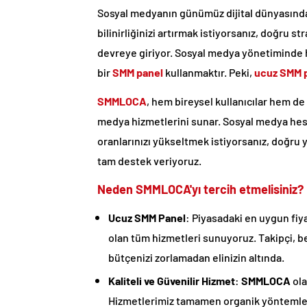
Sosyal medyanın günümüz dijital dünyasında
bilinirliğinizi artırmak istiyorsanız, doğru s
devreye giriyor. Sosyal medya yönetiminde hız
bir
SMM panel
kullanmaktır. Peki,
ucuz SMM 
SMMLOCA
, hem bireysel kullanıcılar hem de 
medya hizmetlerini sunar. Sosyal medya hesap
oranlarınızı yükseltmek istiyorsanız, doğru 
tam destek veriyoruz.
Neden SMMLOCA'yı tercih etmelisiniz?
Ucuz SMM Panel
: Piyasadaki en uygun fiya
olan tüm hizmetleri sunuyoruz. Takipçi, b
bütçenizi zorlamadan elinizin altında.
Kaliteli ve Güvenilir Hizmet
:
SMMLOCA
ola
Hizmetlerimiz tamamen organik yöntemler