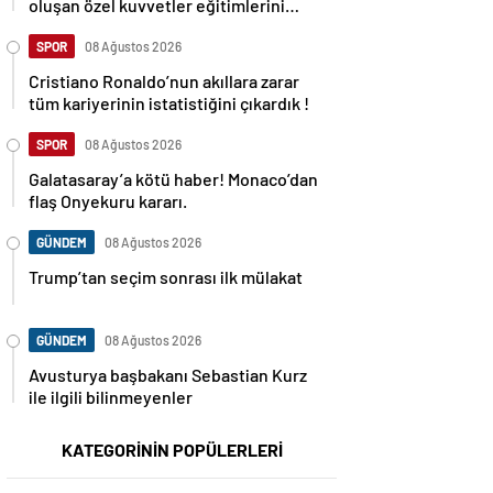
oluşan özel kuvvetler eğitimlerini
başlattı.
SPOR
08 Ağustos 2026
Cristiano Ronaldo’nun akıllara zarar
tüm kariyerinin istatistiğini çıkardık !
SPOR
08 Ağustos 2026
Galatasaray’a kötü haber! Monaco’dan
flaş Onyekuru kararı.
GÜNDEM
08 Ağustos 2026
Trump’tan seçim sonrası ilk mülakat
GÜNDEM
08 Ağustos 2026
Avusturya başbakanı Sebastian Kurz
ile ilgili bilinmeyenler
KATEGORİNİN POPÜLERLERİ