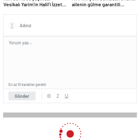
Vesikalı Yarim’in Halil’i İzzet
ailenin gülme garantili
Günay’ın son hali gündem
hikayesi: “Aile Saadeti!”
oldu!
En az 10 karakter gerekli
Gönder