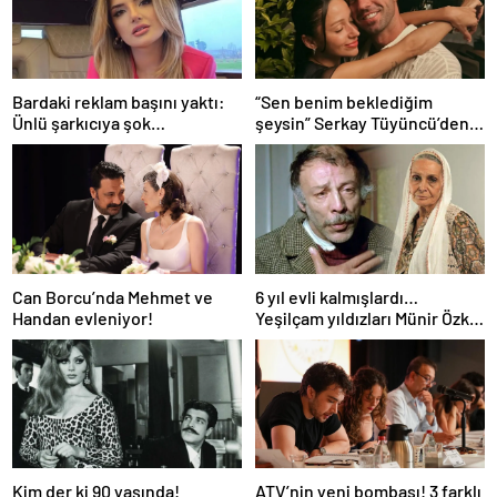
Bardaki reklam başını yaktı:
“Sen benim beklediğim
Ünlü şarkıcıya şok
şeysin” Serkay Tüyüncü’den
soruşturma! Haberim yoktu…
Zeynep Bastık’a aşk dolu 1. yıl
kutlaması!
Can Borcu’nda Mehmet ve
6 yıl evli kalmışlardı…
Handan evleniyor!
Yeşilçam yıldızları Münir Özkul
ile Suna Selen’in kızları da
ünlü çıktı!
Kim der ki 90 yaşında!
ATV’nin yeni bombası! 3 farklı